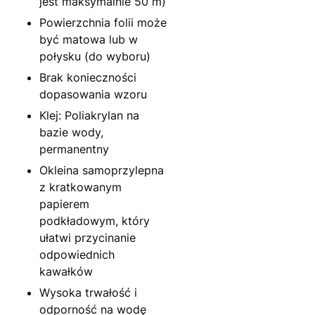
jest maksymalnie 50 m)
Powierzchnia folii może
być matowa lub w
połysku (do wyboru)
Brak konieczności
dopasowania wzoru
Klej: Poliakrylan na
bazie wody,
permanentny
Okleina samoprzylepna
z kratkowanym
papierem
podkładowym, który
ułatwi przycinanie
odpowiednich
kawałków
Wysoka trwałość i
odporność na wodę