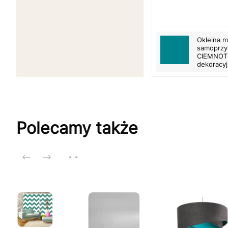
Okleina 
samoprzyl
CIEMNO
dekoracy
Polecamy także