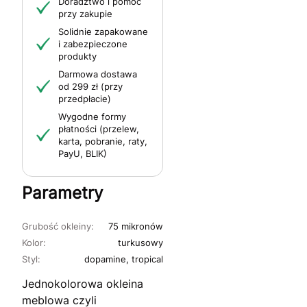
Doradztwo i pomoc
przy zakupie
Solidnie zapakowane
i zabezpieczone
produkty
Darmowa dostawa
od 299 zł (przy
przedpłacie)
Wygodne formy
płatności (przelew,
karta, pobranie, raty,
PayU, BLIK)
Parametry
Grubość okleiny:
75 mikronów
Kolor:
turkusowy
Styl:
dopamine, tropical
Jednokolorowa okleina
meblowa czyli