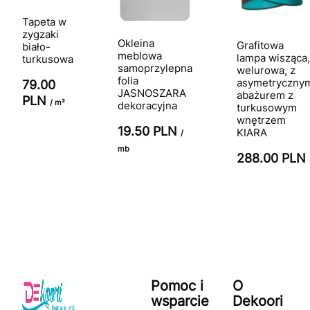
Tapeta w
zygzaki
Okleina
Grafitowa
biało-
meblowa
lampa wisząca,
turkusowa
samoprzylepna
welurowa, z
folia
asymetryczny
79.00
JASNOSZARA
abażurem z
PLN
/ m²
dekoracyjna
turkusowym
wnętrzem
19.50 PLN
KIARA
/
mb
288.00 PLN
Pomoc i
O
wsparcie
Dekoori