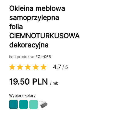
Okleina meblowa
samoprzylepna
folia
CIEMNOTURKUSOWA
dekoracyjna
Kod produktu:
FOL-066
4.7
/
5
19.50
PLN
/ mb
kolory