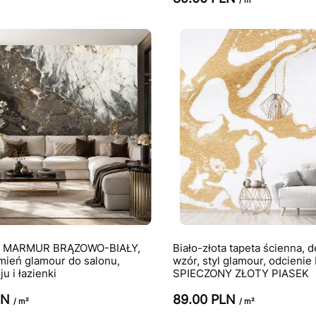
ta MARMUR BRĄZOWO-BIAŁY,
Biało-złota tapeta ścienna, 
mień glamour do salonu,
wzór, styl glamour, odcienie
u i łazienki
SPIECZONY ZŁOTY PIASEK
LN
89.00 PLN
/ m²
/ m²