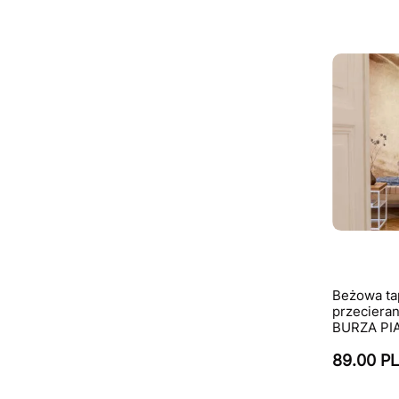
Beżowa tap
przecieran
BURZA PI
89.00 P