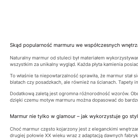
Skąd popularność marmuru we współczesnych wnętrz
Naturalny marmur od stuleci był materiałem wykorzystywan
wszystkim za unikalny wygląd. Każda płyta kamienia posiad
To właśnie ta niepowtarzalność sprawiła, że marmur stał 
blatach czy posadzkach, ale również na ścianach. Tapety
Dodatkową zaletą jest ogromna różnorodność wzorów. Obok k
dzięki czemu motyw marmuru można dopasować do bardzo 
Marmur nie tylko w glamour – jak wykorzystuje go styl 
Choć marmur często kojarzony jest z eleganckimi wnętrzami
drugiej połowie XX wieku wraz z adaptacją dawnych fabry