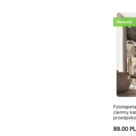
Nowość
Fototape
ciemny ka
przedpokoj
89.00 P