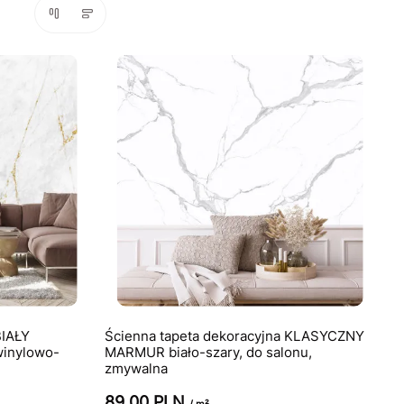
BIAŁY
Ścienna tapeta dekoracyjna KLASYCZNY
inylowo-
MARMUR biało-szary, do salonu,
zmywalna
89.00 PLN
/ m²