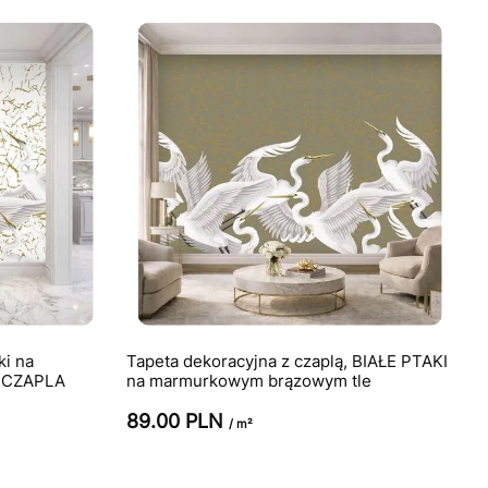
ki na
Tapeta dekoracyjna z czaplą, BIAŁE PTAKI
- CZAPLA
na marmurkowym brązowym tle
89.00 PLN
/ m²