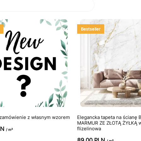
Bestseller
 zamówienie z własnym wzorem
Elegancka tapeta na ścianę 
MARMUR ZE ZŁOTĄ ŻYŁKĄ w
LN
flizelinowa
/ m²
89.00 PLN
/ m²