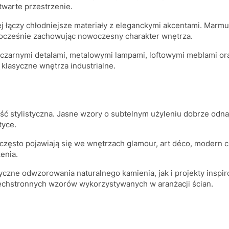
twarte przestrzenie.
j łączy chłodniejsze materiały z eleganckymi akcentami. Marmu
dnocześnie zachowując nowoczesny charakter wnętrza.
czarnymi detalami, metalowymi lampami, loftowymi meblami or
klasyczne wnętrza industrialne.
ć stylistyczna. Jasne wzory o subtelnym użyleniu dobrze odnaj
tyce.
ęsto pojawiają się we wnętrzach glamour, art déco, modern cl
enia.
zne odwzorowania naturalnego kamienia, jak i projekty inspir
echstronnych wzorów wykorzystywanych w aranżacji ścian.