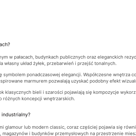
ach?
ym w pałacach, budynkach publicznych oraz eleganckich rezyde
a własny układ żyłek, przebarwień i przejść tonalnych.
się symbolem ponadczasowej elegancji. Współczesne wnętrza cor
 inspirowane marmurem pozwalają uzyskać podobny efekt wizual
lasycznych bieli i szarości pojawiają się kompozycje wykorzyst
różnych koncepcji wnętrzarskich.
industrialny?
 glamour lub modern classic, coraz częściej pojawia się równie
k, magazynów i budynków przemysłowych na przestrzenie mieszk