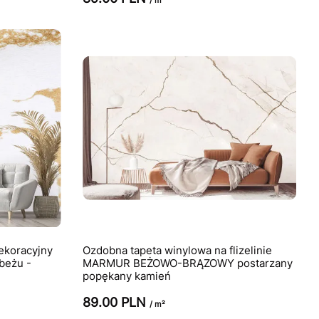
dekoracyjny
Ozdobna tapeta winylowa na flizelinie
 beżu -
MARMUR BEŻOWO-BRĄZOWY postarzany
popękany kamień
89.00 PLN
/ m²