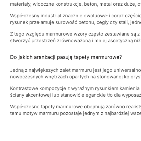
materiały, widoczne konstrukcje, beton, metal oraz duże, o
Współczesny industrial znacznie ewoluował i coraz częście
rysunek przełamuje surowość betonu, cegły czy stali, je
Z tego względu marmurowe wzory często zestawiane są z 
stworzyć przestrzeń zrównoważoną i mniej ascetyczną niż 
Do jakich aranżacji pasują tapety marmurowe?
Jedną z największych zalet marmuru jest jego uniwersalnoś
nowoczesnych wnętrzach opartych na stonowanej kolorys
Kontrastowe kompozycje z wyraźnym rysunkiem kamienia cz
ściany akcentowej lub stanowić eleganckie tło dla wyposaż
Współczesne tapety marmurowe obejmują zarówno realistyc
temu motyw marmuru pozostaje jednym z najbardziej wsz