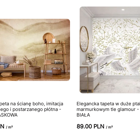
eta na ścianę boho, imitacja
Elegancka tapeta w duże pta
ego i postarzanego płótna -
marmurkowym tle glamour 
ASKOWA
BIAŁA
LN
89.00 PLN
/ m²
/ m²