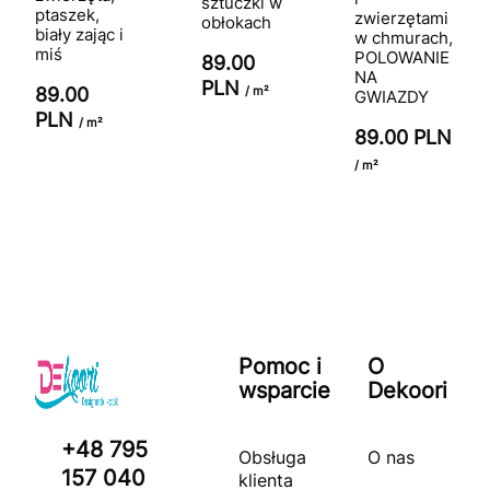
sztuczki w
ptaszek,
zwierzętami
obłokach
biały zając i
w chmurach,
miś
POLOWANIE
89.00
NA
PLN
/ m²
89.00
GWIAZDY
PLN
/ m²
89.00 PLN
/ m²
Pomoc i
O
wsparcie
Dekoori
+48 795
Obsługa
O nas
157 040
klienta