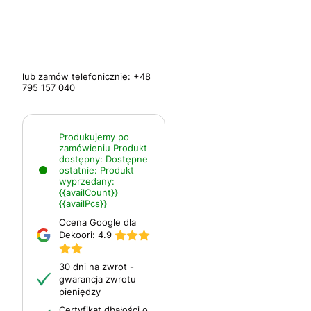
lub zamów telefonicznie:
+48
795 157 040
Produkujemy po
zamówieniu
Produkt
dostępny:
Dostępne
ostatnie:
Produkt
wyprzedany:
{{availCount}}
{{availPcs}}
Ocena Google dla
Dekoori:
4.9
30 dni na zwrot -
gwarancja zwrotu
pieniędzy
Certyfikat dbałości o