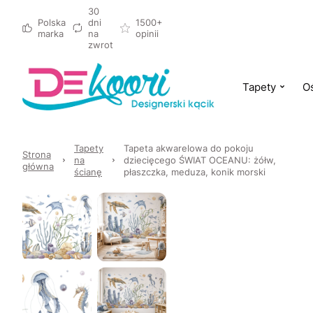
30
Polska
dni
1500+
marka
na
opinii
zwrot
Tapety
Oś
Tapety
Tapeta akwarelowa do pokoju
Strona
na
dziecięcego ŚWIAT OCEANU: żółw,
główna
ścianę
płaszczka, meduza, konik morski