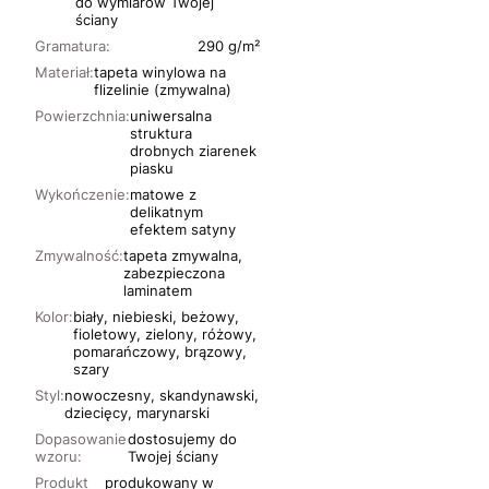
do wymiarów Twojej
ściany
Gramatura:
290 g/m²
Materiał:
tapeta winylowa na
flizelinie (zmywalna)
Powierzchnia:
uniwersalna
struktura
drobnych ziarenek
piasku
Wykończenie:
matowe z
delikatnym
efektem satyny
Zmywalność:
tapeta zmywalna,
zabezpieczona
laminatem
Kolor:
biały, niebieski, beżowy,
fioletowy, zielony, różowy,
pomarańczowy, brązowy,
szary
Styl:
nowoczesny, skandynawski,
dziecięcy, marynarski
Dopasowanie
dostosujemy do
wzoru:
Twojej ściany
Produkt
produkowany w