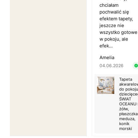
chciałam
pochwalić się
efektem tapety,
jeszcze nie
wszystko gotowe
w pokoju, ale
efek...
Amelia
04.06.2026
Tapeta
akwarelo
do pokoj
dziecięc
ŚWIAT
OCEANU:
żółw,
płaszczka
meduza,
konik
morski