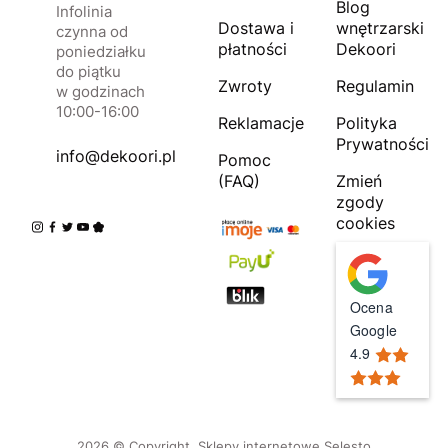
Blog
Infolinia
Dostawa i
wnętrzarski
czynna od
płatności
Dekoori
poniedziałku
do piątku
Zwroty
Regulamin
w godzinach
10:00-16:00
Reklamacje
Polityka
Prywatności
info@dekoori.pl
Pomoc
(FAQ)
Zmień
zgody
cookies
Ocena
Google
4.9
2026 © Copyright.
Sklepy internetowe Selesto