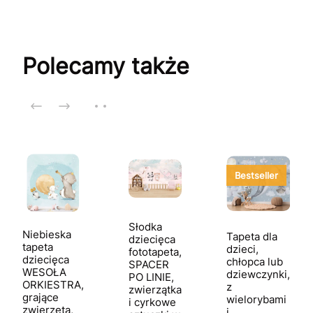
Polecamy także
Bestseller
Słodka
Niebieska
Tapeta dla
dziecięca
tapeta
dzieci,
fototapeta,
dziecięca
chłopca lub
SPACER
WESOŁA
dziewczynki,
PO LINIE,
ORKIESTRA,
z
zwierzątka
grające
wielorybami
i cyrkowe
zwierzęta,
i