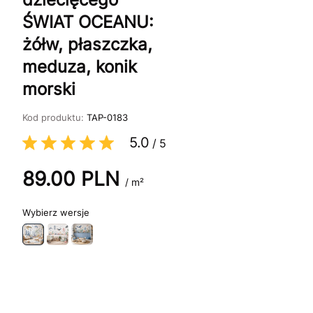
ŚWIAT OCEANU:
żółw, płaszczka,
meduza, konik
morski
Kod produktu:
TAP-0183
5.0
/
5
89.00
PLN
/ m²
wersje