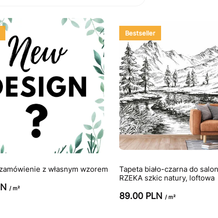
Bestseller
 zamówienie z własnym wzorem
Tapeta biało-czarna do salo
RZEKA szkic natury, loftowa
LN
/ m²
89.00 PLN
/ m²