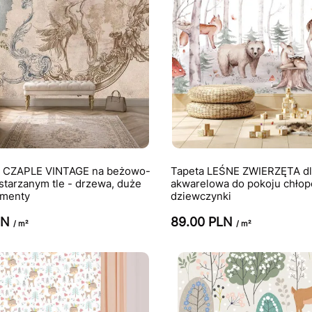
a CZAPLE VINTAGE na beżowo-
Tapeta LEŚNE ZWIERZĘTA dla
starzanym tle - drzewa, duże
akwarelowa do pokoju chłopc
amenty
dziewczynki
LN
89.00 PLN
/ m²
/ m²