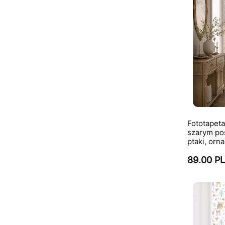
Fototapet
szarym po
ptaki, orn
89.00 P