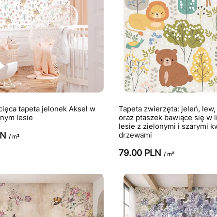
ecięca tapeta jelonek Aksel w
Tapeta zwierzęta: jeleń, lew, 
nym lesie
oraz ptaszek bawiące się w l
lesie z zielonymi i szarymi 
LN
drzewami
/ m²
79.00 PLN
/ m²