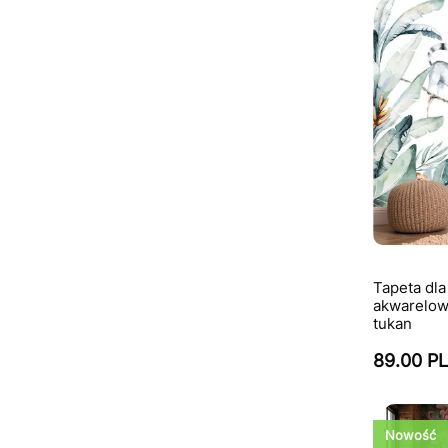
Tapeta dl
akwarelowe
tukan
89.00 P
Nowość