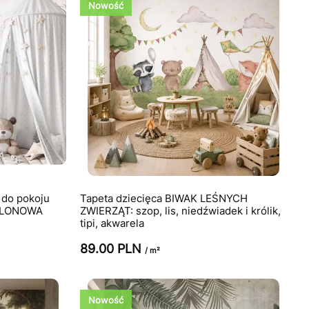
Nowość
 do pokoju
Tapeta dziecięca BIWAK LEŚNYCH
ALONOWA
ZWIERZĄT: szop, lis, niedźwiadek i królik,
tipi, akwarela
89.00 PLN
/ m²
Nowość