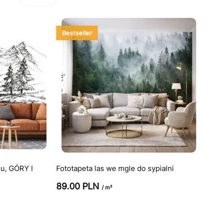
Bestseller
nu, GÓRY I
Fototapeta las we mgle do sypialni
89.00 PLN
/ m²