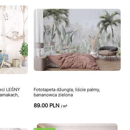
ieci LEŚNY
Fototapeta dżungla, liście palmy,
hamakach,
bananowca zielona
89.00 PLN
/ m²