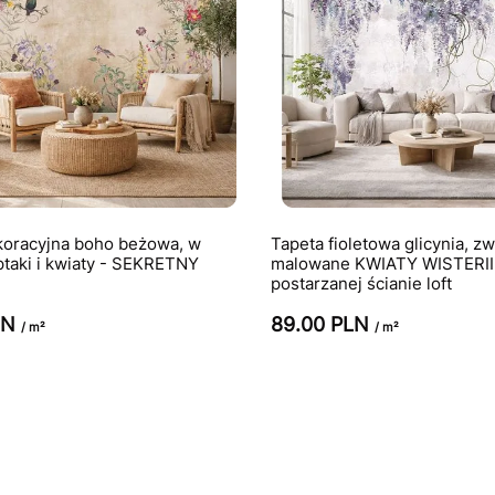
koracyjna boho beżowa, w
Tapeta fioletowa glicynia, zw
taki i kwiaty - SEKRETNY
malowane KWIATY WISTERII
postarzanej ścianie loft
LN
89.00 PLN
/ m²
/ m²