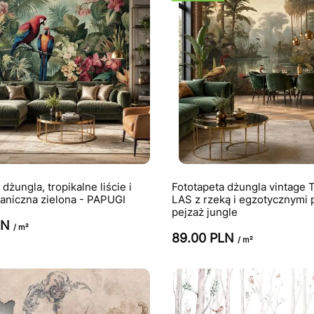
dżungla, tropikalne liście i
Fototapeta dżungla vintage
taniczna zielona - PAPUGI
LAS z rzeką i egzotycznymi 
pejzaż jungle
LN
/ m²
89.00 PLN
/ m²