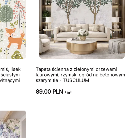
miś, lisek
Tapeta ścienna z zielonymi drzewami
iściastym
laurowymi, rzymski ogród na betonowym
kwitnącymi
szarym tle - TUSCULUM
89.00 PLN
/ m²