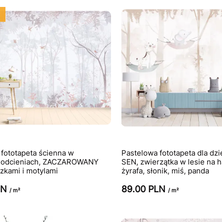
fototapeta ścienna w
Pastelowa fototapeta dla dz
 odcieniach, ZACZAROWANY
SEN, zwierzątka w lesie na 
zkami i motylami
żyrafa, słonik, miś, panda
LN
89.00 PLN
/ m²
/ m²