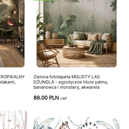
 TROPIKALNY
Zielona fototapeta MGLISTY LAS
ptakami,
DŻUNGLA - egzotyczne liście palmy,
bananowca i monstery, akwarela
89.00 PLN
/ m²