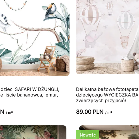
a dzieci SAFARI W DŻUNGLI,
Delikatna beżowa fototapeta
 liście bananowca, lemur,
dziecięcego WYCIECZKA B
zwierzęcych przyjaciół
LN
89.00 PLN
/ m²
/ m²
Nowość