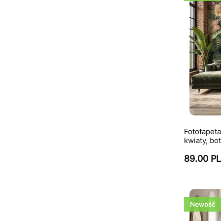
Fototapeta 
kwiaty, bo
89.00 P
Nowość