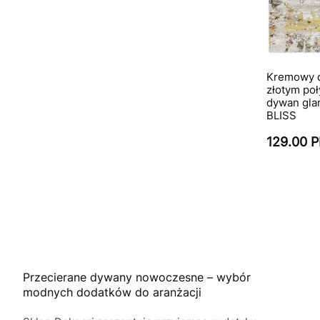
Kremowy d
złotym poł
dywan gla
BLISS
129.00 
Przecierane dywany nowoczesne – wybór
modnych dodatków do aranżacji