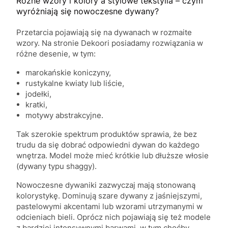
Różne wzory i kolory a stylowe tekstylia – czym
wyróżniają się nowoczesne dywany?
Przetarcia pojawiają się na dywanach w rozmaite
wzory. Na stronie Dekoori posiadamy rozwiązania w
różne desenie, w tym:
marokańskie koniczyny,
rustykalne kwiaty lub liście,
jodełki,
kratki,
motywy abstrakcyjne.
Tak szerokie spektrum produktów sprawia, że bez
trudu da się dobrać odpowiedni dywan do każdego
wnętrza. Model może mieć krótkie lub dłuższe włosie
(dywany typu shaggy).
Nowoczesne dywaniki zazwyczaj mają stonowaną
kolorystykę. Dominują szare dywany z jaśniejszymi,
pastelowymi akcentami lub wzorami utrzymanymi w
odcieniach bieli. Oprócz nich pojawiają się też modele
z bardziej intensywnymi barwami, w tym choćby