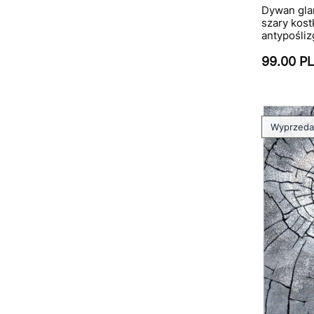
Dywan gla
szary kost
antypośliz
99.00 P
Wyprzed