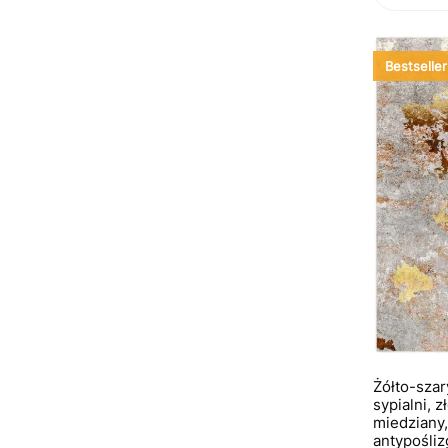
Bestseller
Żółto-szar
sypialni, z
miedziany,
antypośliz