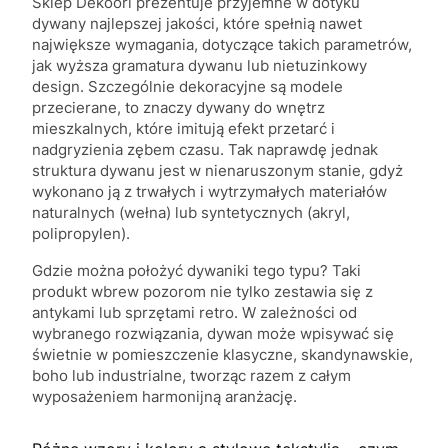
Sklep Dekoori prezentuje przyjemne w dotyku
dywany najlepszej jakości, które spełnią nawet
największe wymagania, dotyczące takich parametrów,
jak wyższa gramatura dywanu lub nietuzinkowy
design. Szczególnie dekoracyjne są modele
przecierane, to znaczy dywany do wnętrz
mieszkalnych, które imitują efekt przetarć i
nadgryzienia zębem czasu. Tak naprawdę jednak
struktura dywanu jest w nienaruszonym stanie, gdyż
wykonano ją z trwałych i wytrzymałych materiałów
naturalnych (wełna) lub syntetycznych (akryl,
polipropylen).
Gdzie można położyć dywaniki tego typu? Taki
produkt wbrew pozorom nie tylko zestawia się z
antykami lub sprzętami retro. W zależności od
wybranego rozwiązania, dywan może wpisywać się
świetnie w pomieszczenie klasyczne, skandynawskie,
boho lub industrialne, tworząc razem z całym
wyposażeniem harmonijną aranżację.