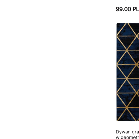
99.00 P
Dywan gran
w geometry