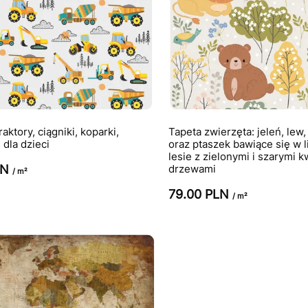
aktory, ciągniki, koparki,
Tapeta zwierzęta: jeleń, lew, 
 dla dzieci
oraz ptaszek bawiące się w l
lesie z zielonymi i szarymi 
LN
drzewami
/ m²
79.00 PLN
/ m²