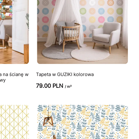
a na ścianę w
Tapeta w GUZIKI kolorowa
owy
79.00 PLN
/ m²