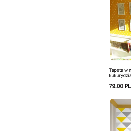
Tapeta w m
kukurydzi
79.00 P