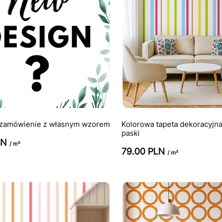
 zamówienie z własnym wzorem
Kolorowa tapeta dekoracyjn
paski
LN
/ m²
79.00 PLN
/ m²