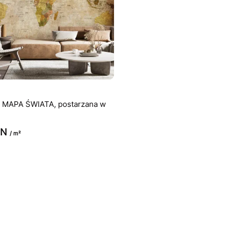
a MAPA ŚWIATA, postarzana w
LN
/ m²