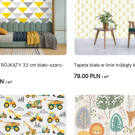
TRÓJKĄTY 33 cm biało-szaro-
Tapeta biała w linie trójkąty 
79.00 PLN
/ m²
LN
/ m²