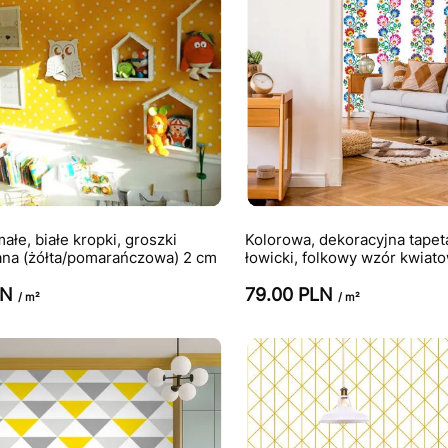
ałe, białe kropki, groszki
Kolorowa, dekoracyjna tapet
ana (żółta/pomarańczowa) 2 cm
łowicki, folkowy wzór kwiat
LN
79.00 PLN
/ m²
/ m²