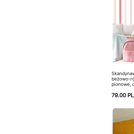
Skandynaws
beżowo-r
pionowe, 
79.00 P