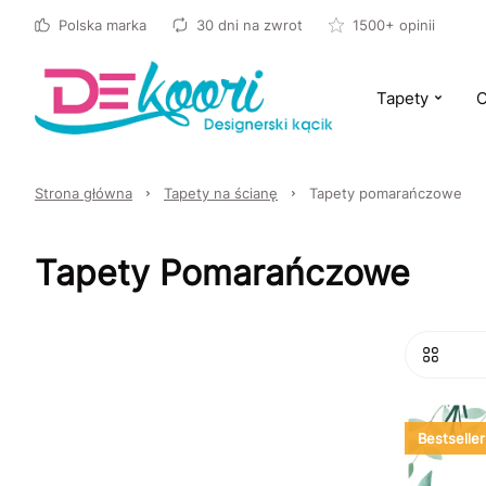
Polska marka
30 dni na zwrot
1500+ opinii
Tapety
O
Strona główna
Tapety na ścianę
Tapety pomarańczowe
Tapety Pomarańczowe
Bestseller