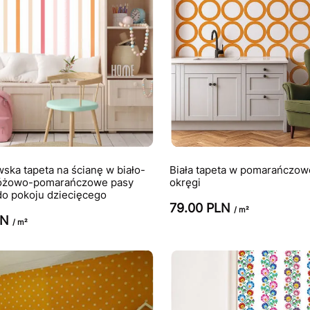
ka tapeta na ścianę w biało-
Biała tapeta w pomarańczowe
óżowo-pomarańczowe pasy
okręgi
do pokoju dziecięcego
79.00 PLN
/ m²
LN
/ m²