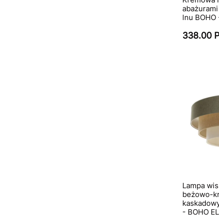
abażurami 
lnu BOHO 
338.00 
Lampa wis
beżowo-k
kaskadowym
- BOHO E