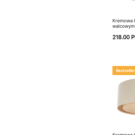
Kremowa l
walcowym 
218.00 
Bestseller
Kremowa l