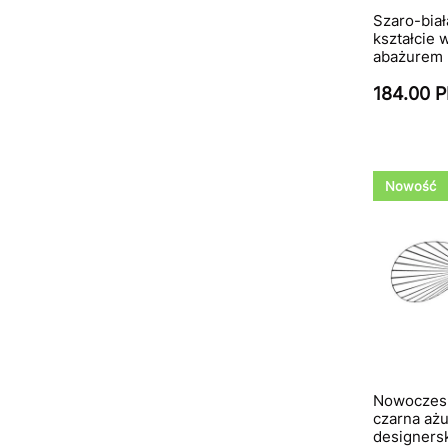
Szaro-bia
kształcie
abażurem
184.00 
Nowość
Nowoczesn
czarna ażu
designers