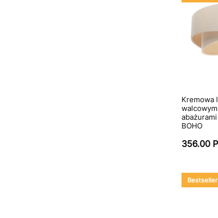
Kremowa l
walcowymi
abażurami 
BOHO
356.00 
Bestseller