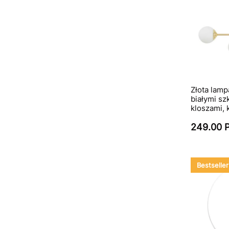
Złota lamp
białymi sz
kloszami, 
249.00 
Bestseller