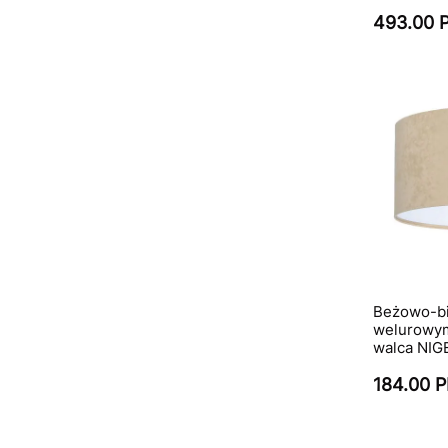
493.00 
Beżowo-bi
welurowym
walca NIG
184.00 