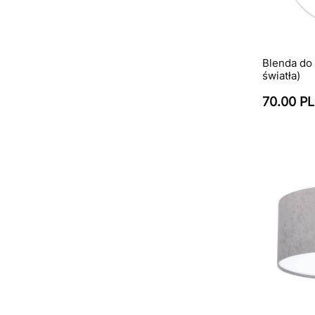
Blenda do
światła)
70.00 P