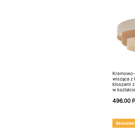
Kremowo-
wisząca z
kloszami z
w kształc
496.00 
Bestseller