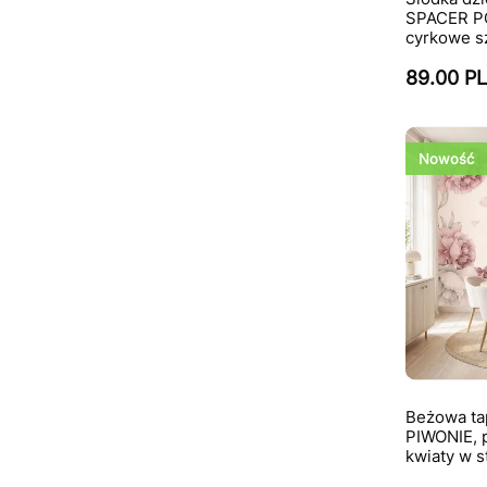
SPACER PO 
cyrkowe s
89.00 P
Nowość
Beżowa ta
PIWONIE, 
kwiaty w s