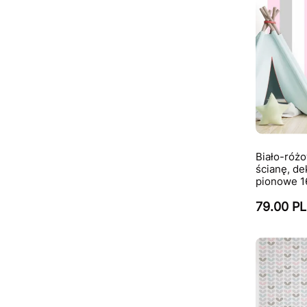
Biało-różo
ścianę, de
pionowe 1
79.00 P