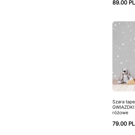
89.00 P
Szara tape
GWIAZDKI 
różowe
79.00 P