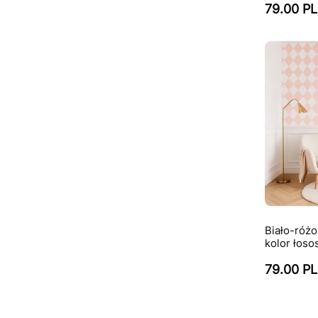
79.00 P
Biało-róż
kolor łoso
79.00 P