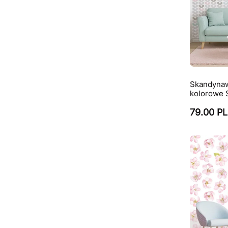
Skandynaw
kolorowe
79.00 P