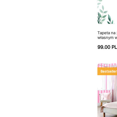
Tapeta na
własnym 
99.00 P
Bestseller