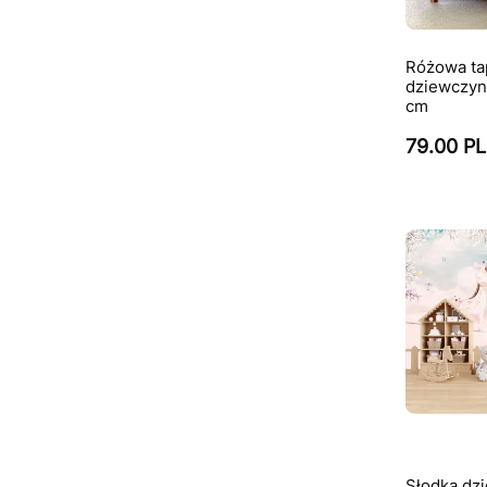
Różowa tap
dziewczyn
cm
79.00 P
Słodka dzi