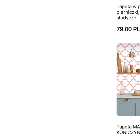
Tapeta w p
pierniczki,
słodycze -
79.00 P
Tapeta M
KONICZYNK