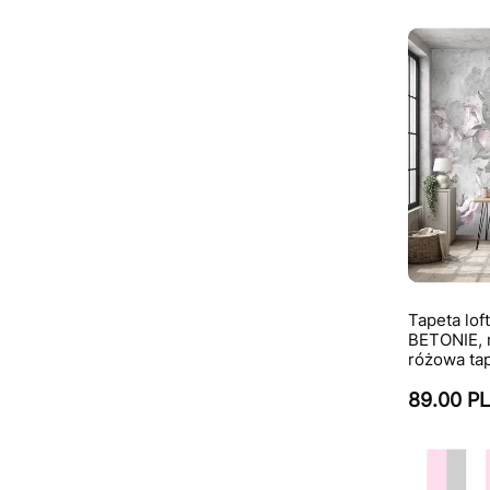
Tapeta lo
BETONIE, 
różowa ta
89.00 P