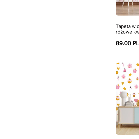
Tapeta w d
różowe kwia
89.00 P