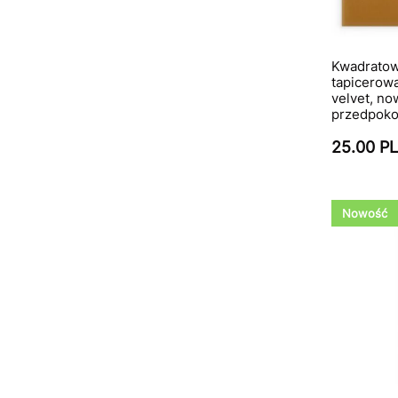
Kwadratow
tapicerow
velvet, n
przedpokoj
25.00 P
Nowość