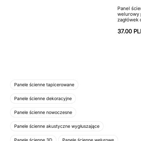
Panel ści
welurowy 
zagłówek d
37.00 P
Panele ścienne tapicerowane
Panele ścienne dekoracyjne
Panele ścienne nowoczesne
Panele ścienne akustyczne wygłuszające
Panele ścienne 3D
Panele ścienne welurowe