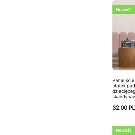
Nowość
Panel ści
płotek pud
dziecięcego
skandynaw
32.00 P
Nowość