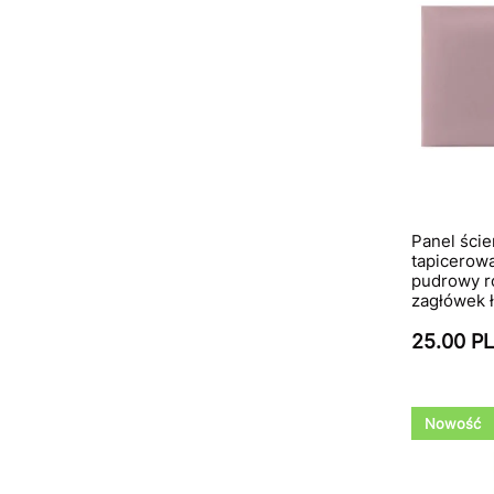
Panel ści
tapicerow
pudrowy ró
zagłówek 
25.00 P
Nowość