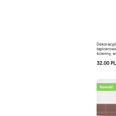
Dekoracyj
tapicerow
ścienny, w
32.00 P
Nowość