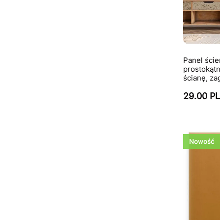
Panel ści
prostokątn
ścianę, za
29.00 P
Nowość