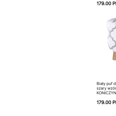
179.00 
Biały puf 
szary wz
KONICZY
179.00 