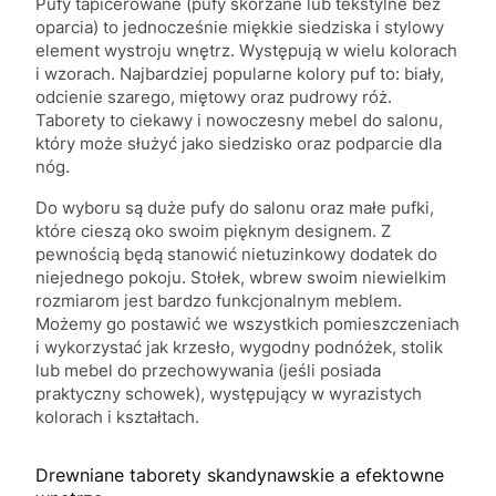
Pufy tapicerowane (pufy skórzane lub tekstylne bez
oparcia) to jednocześnie miękkie siedziska i stylowy
element wystroju wnętrz. Występują w wielu kolorach
i wzorach. Najbardziej popularne kolory puf to: biały,
odcienie szarego, miętowy oraz pudrowy róż.
Taborety to ciekawy i nowoczesny mebel do salonu,
który może służyć jako siedzisko oraz podparcie dla
nóg.
Do wyboru są duże pufy do salonu oraz małe pufki,
które cieszą oko swoim pięknym designem. Z
pewnością będą stanowić nietuzinkowy dodatek do
niejednego pokoju. Stołek, wbrew swoim niewielkim
rozmiarom jest bardzo funkcjonalnym meblem.
Możemy go postawić we wszystkich pomieszczeniach
i wykorzystać jak krzesło, wygodny podnóżek, stolik
lub mebel do przechowywania (jeśli posiada
praktyczny schowek), występujący w wyrazistych
kolorach i kształtach.
Drewniane taborety skandynawskie a efektowne