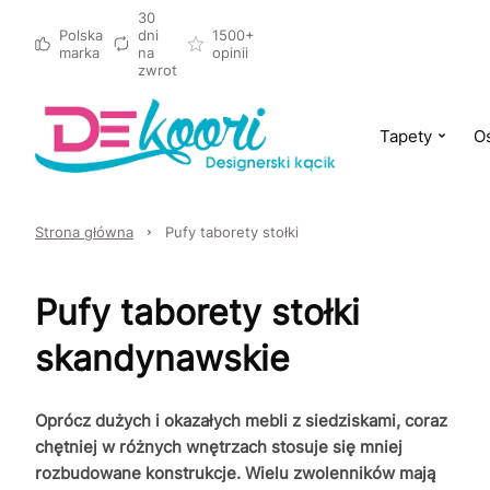
30
Polska
dni
1500+
marka
na
opinii
zwrot
Tapety
Oś
Strona główna
Pufy taborety stołki
Pufy taborety stołki
skandynawskie
Oprócz dużych i okazałych mebli z siedziskami, coraz
chętniej w różnych wnętrzach stosuje się mniej
rozbudowane konstrukcje. Wielu zwolenników mają