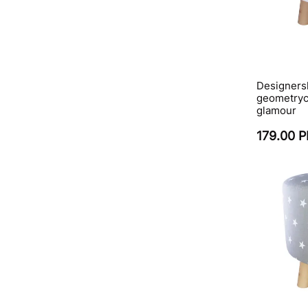
Designersk
geometryc
glamour
179.00 