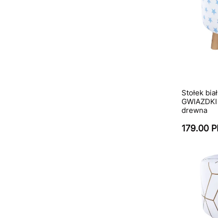
Stołek bia
GWIAZDKI n
drewna
179.00 