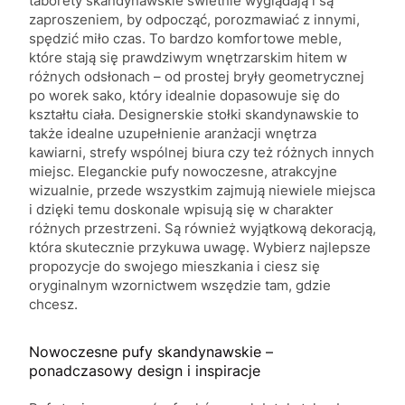
taborety skandynawskie świetnie wyglądają i są
zaproszeniem, by odpocząć, porozmawiać z innymi,
spędzić miło czas. To bardzo komfortowe meble,
które stają się prawdziwym wnętrzarskim hitem w
różnych odsłonach – od prostej bryły geometrycznej
po worek sako, który idealnie dopasowuje się do
kształtu ciała. Designerskie stołki skandynawskie to
także idealne uzupełnienie aranżacji wnętrza
kawiarni, strefy wspólnej biura czy też różnych innych
miejsc. Eleganckie pufy nowoczesne, atrakcyjne
wizualnie, przede wszystkim zajmują niewiele miejsca
i dzięki temu doskonale wpisują się w charakter
różnych przestrzeni. Są również wyjątkową dekoracją,
która skutecznie przykuwa uwagę. Wybierz najlepsze
propozycje do swojego mieszkania i ciesz się
oryginalnym wzornictwem wszędzie tam, gdzie
chcesz.
Nowoczesne pufy skandynawskie –
ponadczasowy design i inspiracje