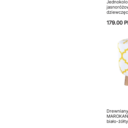
Jednokolo
jasnoróżow
dziewczęc
179.00 
Drewniany
MAROKAŃ
biało-żółty