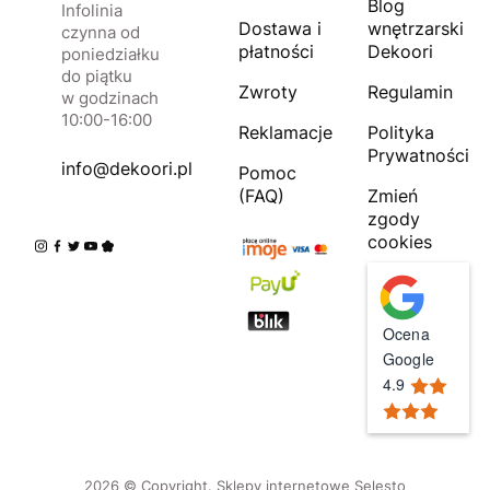
Blog
Infolinia
Dostawa i
wnętrzarski
czynna od
płatności
Dekoori
poniedziałku
do piątku
Zwroty
Regulamin
w godzinach
10:00-16:00
Reklamacje
Polityka
Prywatności
info@dekoori.pl
Pomoc
(FAQ)
Zmień
zgody
cookies
Ocena
Google
4.9
2026 © Copyright.
Sklepy internetowe Selesto