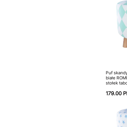
Puf skand
białe ROM
stołek tab
179.00 