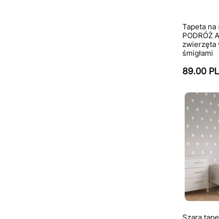
Tapeta na 
PODRÓŻ AW
zwierzęta
śmigłami
89.00 P
Szara tape