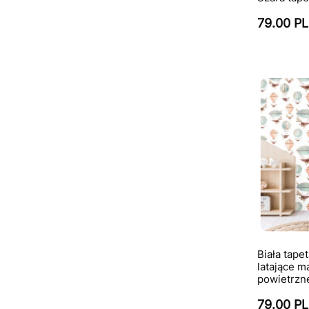
79.00 P
Biała tapet
latające ma
powietrzne
79.00 P