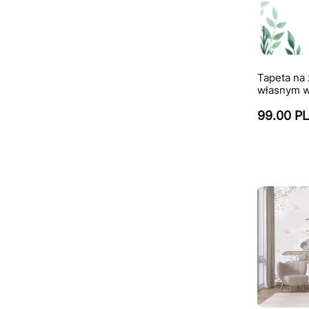
Tapeta na
własnym 
99.00 P