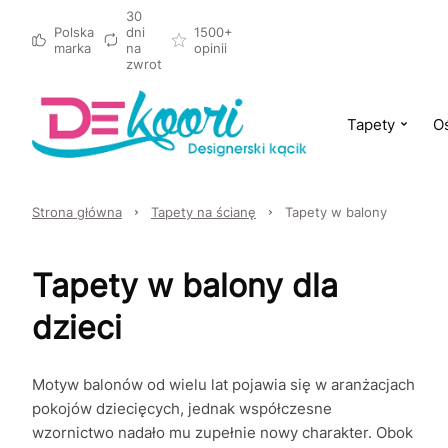
30
Polska
dni
1500+
marka
na
opinii
zwrot
Tapety
Oś
Strona główna
Tapety na ścianę
Tapety w balony
Tapety w balony dla
dzieci
Motyw balonów od wielu lat pojawia się w aranżacjach
pokojów dziecięcych, jednak współczesne
wzornictwo nadało mu zupełnie nowy charakter. Obok