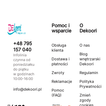
Pomoc i
O
wsparcie
Dekoori
+48 795
Obsługa
O nas
157 040
klienta
Blog
Infolinia
Dostawa i
wnętrzarski
czynna od
płatności
Dekoori
poniedziałku
do piątku
Zwroty
Regulamin
w godzinach
10:00-16:00
Reklamacje
Polityka
Prywatności
info@dekoori.pl
Pomoc
(FAQ)
Zmień
zgody
cookies