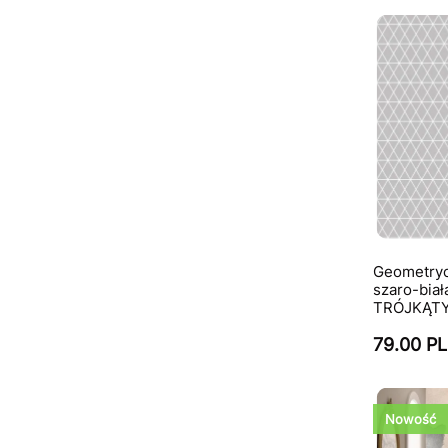
Geometryc
szaro-biał
TRÓJKĄTY
79.00 P
Nowość