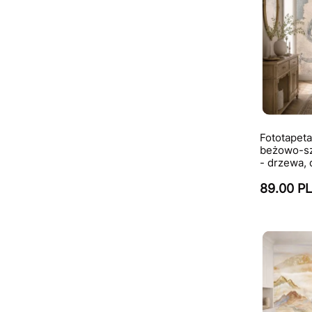
Fototapet
beżowo-sz
- drzewa, 
89.00 P