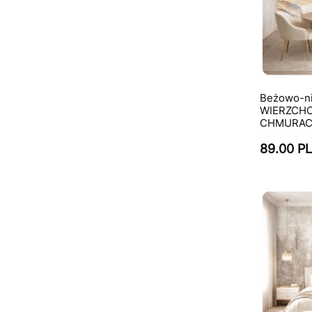
Beżowo-ni
WIERZCHO
CHMURACH 
89.00 P