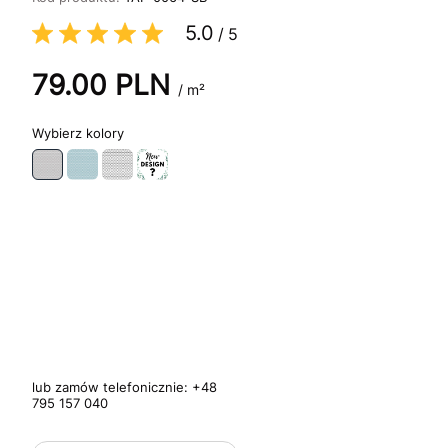
5.0
/
5
79.00
PLN
/ m²
kolory
lub zamów telefonicznie:
+48
795 157 040