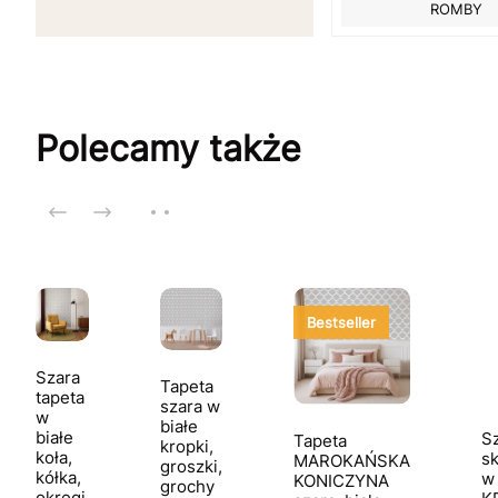
ROMBY
Polecamy także
Bestseller
Szara
Tapeta
tapeta
szara w
w
białe
białe
Sz
Tapeta
kropki,
koła,
s
MAROKAŃSKA
groszki,
kółka,
w 
KONICZYNA
grochy
okręgi