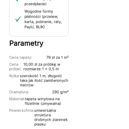
przedpłacie)
Wygodne formy
płatności (przelew,
karta, pobranie, raty,
PayU, BLIK)
Parametry
Cena tapety:
79 zł za 1 m²
Cena
10,00 zł za próbkę w
próbki:
rozmiarze 1 x 0,5 m
Rolka:
szerokość 1 m, długość
taka jak ilość zamówionych
metrów
Gramatura:
290 g/m²
Materiał:
tapeta winylowa na
flizelinie (zmywalna)
Powierzchnia:
uniwersalna
struktura
drobnych ziarenek
piasku