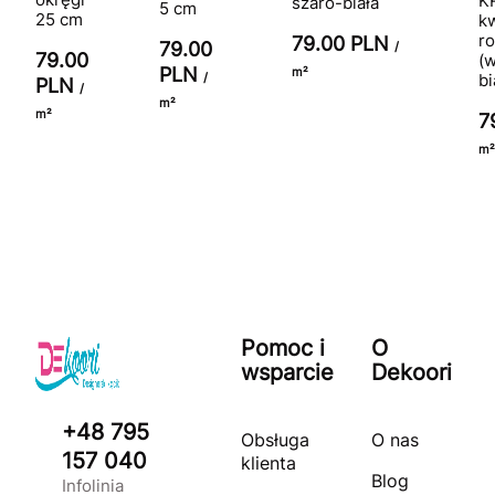
K
szaro-biała
5 cm
25 cm
k
r
79.00 PLN
79.00
/
79.00
(w
PLN
m²
/
bi
PLN
/
m²
m²
7
m²
Pomoc i
O
wsparcie
Dekoori
+48 795
Obsługa
O nas
157 040
klienta
Blog
Infolinia