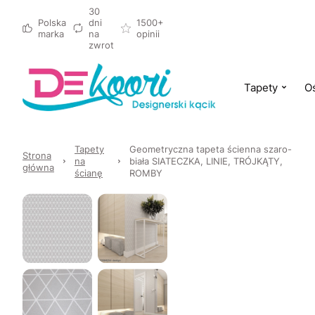
30
Polska
dni
1500+
marka
na
opinii
zwrot
Tapety
Oś
Tapety
Geometryczna tapeta ścienna szaro-
Strona
na
biała SIATECZKA, LINIE, TRÓJKĄTY,
główna
ścianę
ROMBY