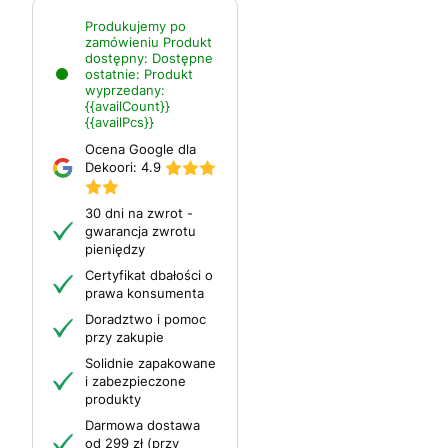
Produkujemy po
zamówieniu
Produkt
dostępny:
Dostępne
ostatnie:
Produkt
wyprzedany:
{{availCount}}
{{availPcs}}
Ocena Google dla
Dekoori:
4.9
30 dni na zwrot -
gwarancja zwrotu
pieniędzy
Certyfikat dbałości o
prawa konsumenta
Doradztwo i pomoc
przy zakupie
Solidnie zapakowane
i zabezpieczone
produkty
Darmowa dostawa
od 299 zł (przy