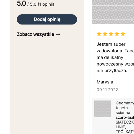
5.0
/ 5.0 (1 opinii)
Dodaj opinię
Zobacz wszystkie
Jestem super
zadowolona. Tap
ma delikatny i
nowoczesny wzór
nie przytłacza.
Marysia
09.11.2022
Geometry
tapeta
ścienna
szaro-bia
SIATECZK
LINIE,
TRÓJKĄT