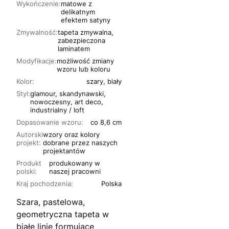
Wykończenie:
matowe z
delikatnym
efektem satyny
Zmywalność:
tapeta zmywalna,
zabezpieczona
laminatem
Modyfikacje:
możliwość zmiany
wzoru lub koloru
Kolor:
szary, biały
Styl:
glamour, skandynawski,
nowoczesny, art deco,
industrialny / loft
Dopasowanie wzoru:
co 8,6 cm
Autorski
wzory oraz kolory
projekt:
dobrane przez naszych
projektantów
Produkt
produkowany w
polski:
naszej pracowni
Kraj pochodzenia:
Polska
Szara, pastelowa,
geometryczna tapeta w
białe linie formujące