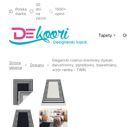
30
Polska
dni
1500+
marka
na
opinii
zwrot
Tapety
Oś
Elegancki czarno-kremowy dywan
Strona
Dywany
dwustronny, pętelkowy, bawełniany,
główna
wzór ramka - TWIN