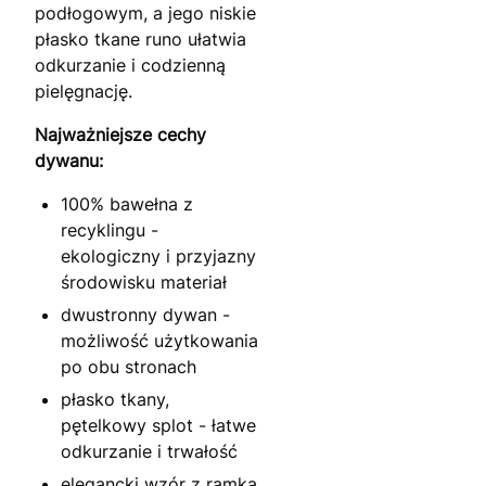
podłogowym, a jego niskie
płasko tkane runo ułatwia
odkurzanie i codzienną
pielęgnację.
Najważniejsze cechy
dywanu:
100% bawełna z
recyklingu -
ekologiczny i przyjazny
środowisku materiał
dwustronny dywan -
możliwość użytkowania
po obu stronach
płasko tkany,
pętelkowy splot - łatwe
odkurzanie i trwałość
elegancki wzór z ramką