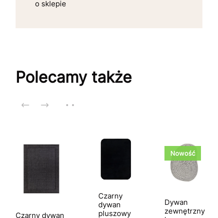
o sklepie
Polecamy także
Nowość
Czarny
Dywan
dywan
zewnętrzny
pluszowy
Czarny dywan