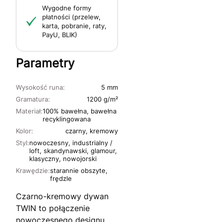
Wygodne formy
płatności (przelew,
karta, pobranie, raty,
PayU, BLIK)
Parametry
Wysokość runa:
5 mm
Gramatura:
1200 g/m²
Materiał:
100% bawełna, bawełna
recyklingowana
Kolor:
czarny, kremowy
Styl:
nowoczesny, industrialny /
loft, skandynawski, glamour,
klasyczny, nowojorski
Krawędzie:
starannie obszyte,
frędzle
Czarno-kremowy dywan
TWIN to połączenie
nowoczesnego designu,