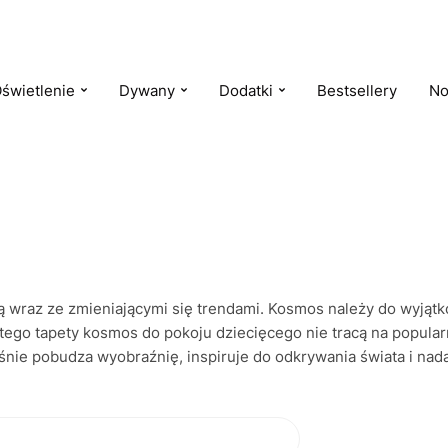
świetlenie
Dywany
Dodatki
Bestsellery
No
ją wraz ze zmieniającymi się trendami. Kosmos należy do wyjąt
ego tapety kosmos do pokoju dziecięcego nie tracą na popularn
śnie pobudza wyobraźnię, inspiruje do odkrywania świata i nad