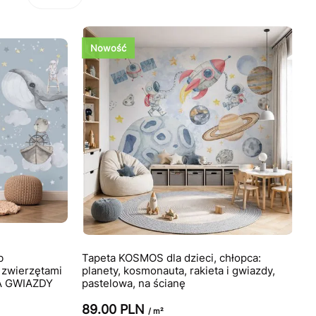
Nowość
b
Tapeta KOSMOS dla dzieci, chłopca:
i zwierzętami
planety, kosmonauta, rakieta i gwiazdy,
A GWIAZDY
pastelowa, na ścianę
89.00 PLN
/ m²