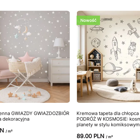
Nowość
cienna GWIAZDY GWIAZDOZBIÓR
Kremowa tapeta dla chłopc
a dekoracyjna
PODRÓŻ W KOSMOSIE: kosm
planety w stylu komiksowym
LN
/ m²
89.00 PLN
/ m²