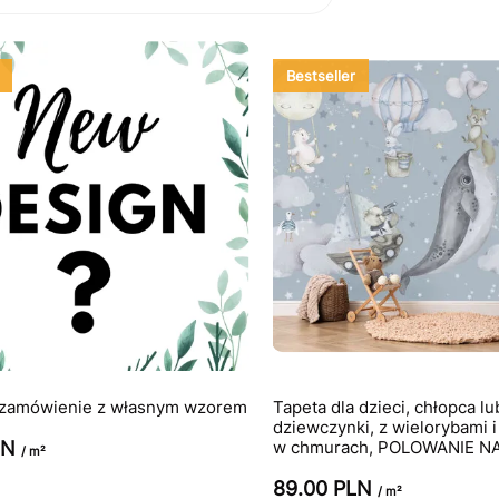
Bestseller
 zamówienie z własnym wzorem
Tapeta dla dzieci, chłopca lu
dziewczynki, z wielorybami 
LN
w chmurach, POLOWANIE N
/ m²
89.00 PLN
/ m²