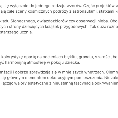
ą się wyłącznie do jednego rodzaju wzorów. Część projektów 
wiają całe sceny kosmicznych podróży z astronautami, statkami
ładu Słonecznego, gwiazdozbiorów czy obserwacji nieba. Obok
jących strony dziecięcych książek przygodowych. Tak duża różn
starszego ucznia.
orystykę opartą na odcieniach błękitu, granatu, szarości, beż
yć harmonijną atmosferę w pokoju dziecka.
anżacji i dobrze sprawdzają się w mniejszych wnętrzach. Cie
tają się głównym elementem dekoracyjnym pomieszczenia. Niez
, łącząc walory estetyczne z nieustanną fascynacją odkrywaniem