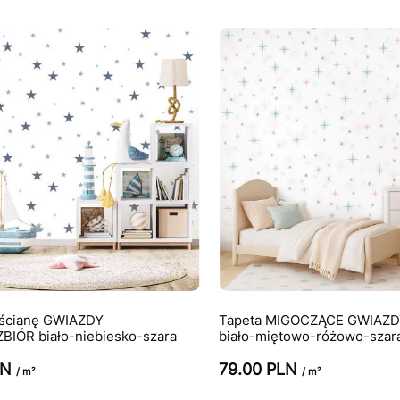
 ścianę GWIAZDY
Tapeta MIGOCZĄCE GWIAZDY
IÓR biało-niebiesko-szara
biało-miętowo-różowo-szar
LN
79.00 PLN
/ m²
/ m²