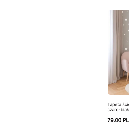
Tapeta ś
szaro-biał
79.00 P