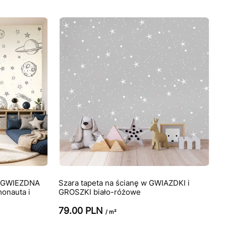
a GWIEZDNA
Szara tapeta na ścianę w GWIAZDKI i
onauta i
GROSZKI biało-różowe
79.00 PLN
/ m²