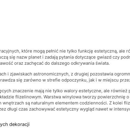
yjnych, które mogą pełnić nie tylko funkcję estetyczną, ale ró
 uczą się nazw planet i zadają pytania dotyczące gwiazd czy p
awość oraz zachęcać do dalszego odkrywania świata.
ach i zjawiskach astronomicznych, z drugiej pozostawia ogromną
rawdza się zarówno w strefie odpoczynku, jak i w miejscu prz
cych znaczenie mają nie tylko walory estetyczne, ale również
kładzie flizelinowym. Warstwa winylowa tworzy powierzchnię o
wnętrzach są naturalnym elementem codzienności. Z kolei flize
rzez długi czas zachowywać estetyczny wygląd nawet w intens
ych dekoracji