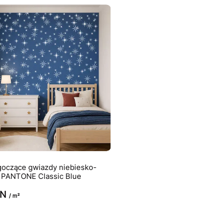
goczące gwiazdy niebiesko-
r PANTONE Classic Blue
LN
/ m²