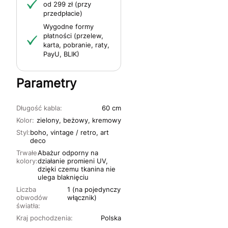
od 299 zł (przy
przedpłacie)
Wygodne formy
płatności (przelew,
karta, pobranie, raty,
PayU, BLIK)
Parametry
Długość kabla:
60 cm
Kolor:
zielony, beżowy, kremowy
Styl:
boho, vintage / retro, art
deco
Trwałe
Abażur odporny na
kolory:
działanie promieni UV,
dzięki czemu tkanina nie
ulega blaknięciu
Liczba
1 (na pojedynczy
obwodów
włącznik)
światła:
Kraj pochodzenia:
Polska