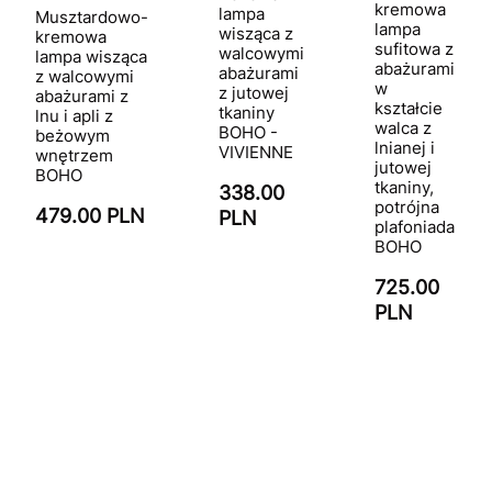
kremowa
lampa
Musztardowo-
lampa
wisząca z
kremowa
sufitowa z
walcowymi
lampa wisząca
abażurami
abażurami
z walcowymi
w
z jutowej
abażurami z
kształcie
tkaniny
lnu i apli z
walca z
BOHO -
beżowym
lnianej i
VIVIENNE
wnętrzem
jutowej
BOHO
tkaniny,
338.00
potrójna
479.00 PLN
PLN
plafoniada
BOHO
725.00
PLN