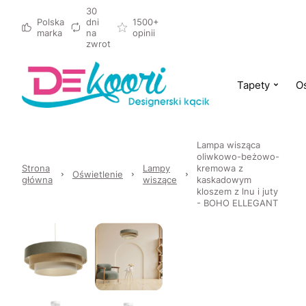
30
Polska
dni
1500+
marka
na
opinii
zwrot
Tapety
Oś
Lampa wisząca
oliwkowo-beżowo-
Strona
Lampy
kremowa z
Oświetlenie
główna
wiszące
kaskadowym
kloszem z lnu i juty
- BOHO ELLEGANT