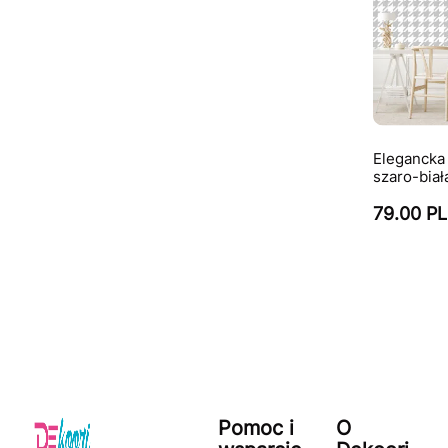
Elegancka 
szaro-biał
79.00 P
Pomoc i
O