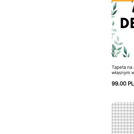
Tapeta na
własnym 
99.00 P