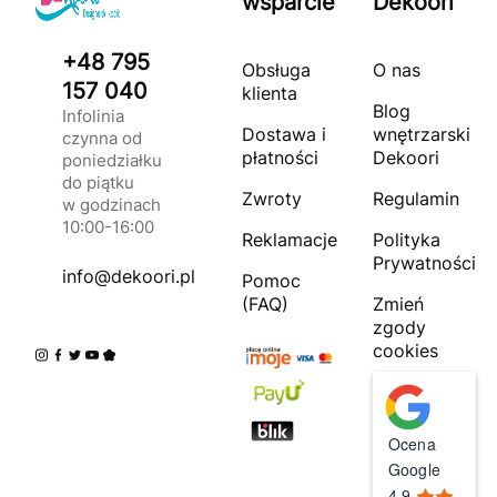
wsparcie
Dekoori
+48 795
Obsługa
O nas
157 040
klienta
Blog
Infolinia
Dostawa i
wnętrzarski
czynna od
płatności
Dekoori
poniedziałku
do piątku
Zwroty
Regulamin
w godzinach
10:00-16:00
Reklamacje
Polityka
Prywatności
info@dekoori.pl
Pomoc
(FAQ)
Zmień
zgody
cookies
Ocena
Google
4.9