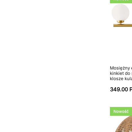
Mosiężny 
kinkiet do
klosze ku
349.00 
Nowość