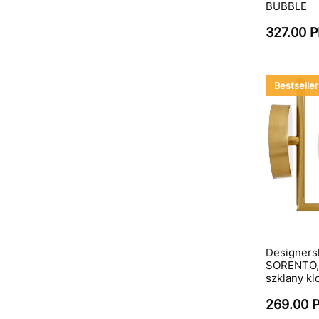
BUBBLE
327.00 
Bestseller
Designersk
SORENTO, 
szklany kl
269.00 