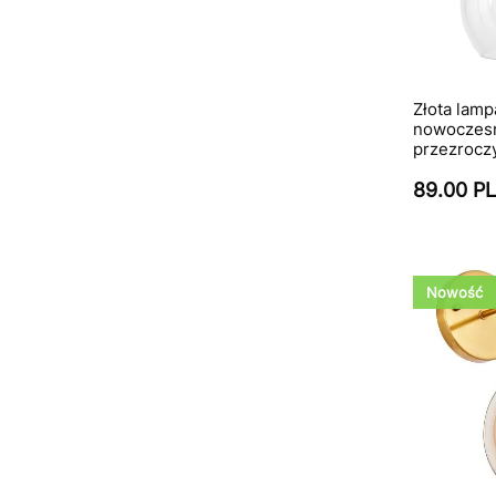
Złota lamp
nowoczesn
przezrocz
89.00 P
Nowość