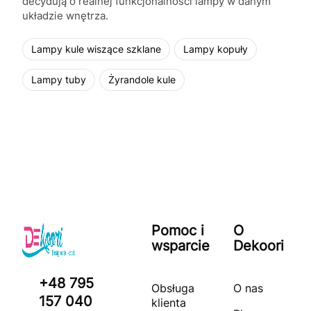
decydują o realnej funkcjonalności lampy w danym
układzie wnętrza.
Lampy kule wiszące szklane
Lampy kopuły
Lampy tuby
Żyrandole kule
Pomoc i
O
wsparcie
Dekoori
+48 795
Obsługa
O nas
157 040
klienta