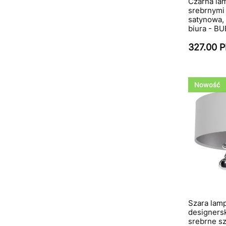
Czarna la
srebrnymi 
satynowa, 
biura - B
327.00 
Nowość
Szara lamp
designersk
srebrne sz