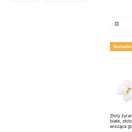
Bestseller
Złoty żyra
białe, zło
wisząca g