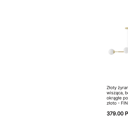
Złoty żyra
wisząca, b
okrągłe po
złoto - FI
379.00 