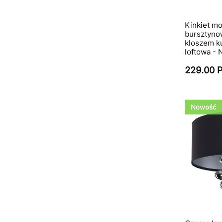
Kinkiet mo
bursztyno
kloszem ku
loftowa -
229.00 
Nowość