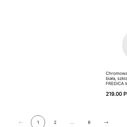
Chromowan
biała, szk
FREDICA 
219.00 
1
2
...
6