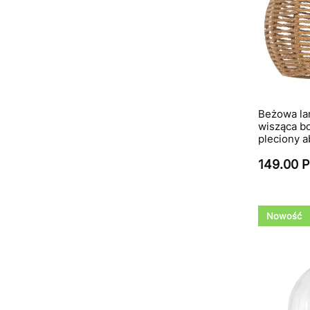
Beżowa la
wisząca b
pleciony a
149.00 
Nowość