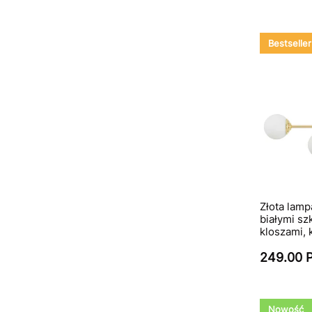
Bestseller
Złota lamp
białymi sz
kloszami, 
249.00 
Nowość