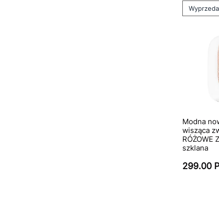
Wyprzed
Modna no
wisząca z
RÓŻOWE Z
szklana
299.00 