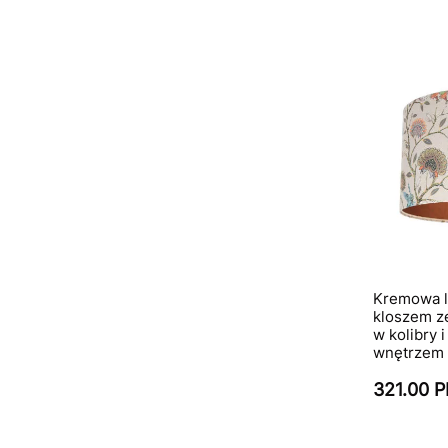
Kremowa l
kloszem ze
w kolibry 
wnętrzem
321.00 