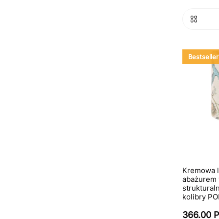
Bestseller
Kremowa l
abażurem w
strukturaln
kolibry 
366.00 