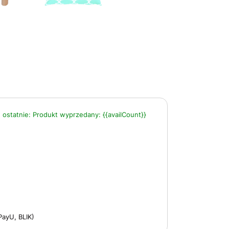
 ostatnie:
Produkt wyprzedany:
{{availCount}}
PayU, BLIK)