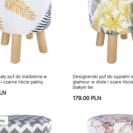
iały puf do siedzenia w
Designerski puf do sypialni 
i czarne liście palmy
glamour w złote i szare liści
białym tle
PLN
179.00 PLN
ane