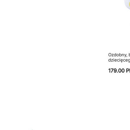
Ozdobny, b
dziecięceg
179.00 