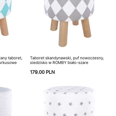
any taboret,
Taboret skandynawski, puf nowoczesny,
urkusowe
siedzisko w ROMBY biało-szare
179.00 PLN