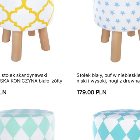
 stołek skandynawski
Stołek biały, puf w niebiesk
KA KONICZYNA biało-żółty
niski i wysoki, nogi z drewna
PLN
179.00 PLN