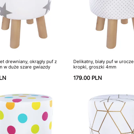
ret drewniany, okrągły puf z
Delikatny, biały puf w urocz
 w duże szare gwiazdy
kropki, groszki 4mm
PLN
179.00 PLN