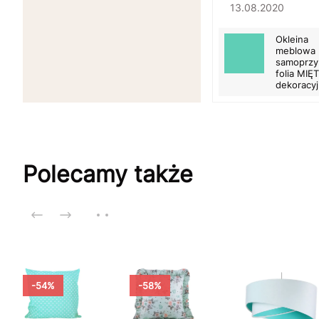
13.08.2020
Okleina
meblowa
samoprzy
folia MI
dekoracy
Polecamy także
-54%
-58%