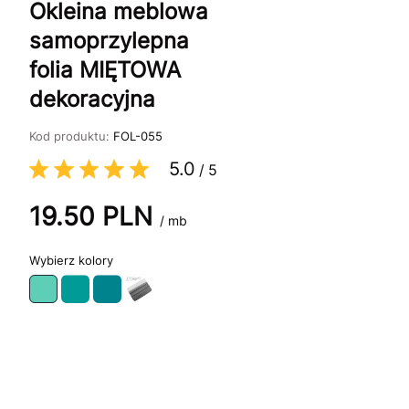
Okleina meblowa
samoprzylepna
folia MIĘTOWA
dekoracyjna
Kod produktu:
FOL-055
5.0
/
5
19.50
PLN
/ mb
kolory