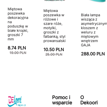
Miętowa
Miętowa
poszewka
Biała lampa
poszewka w
dekoracyjna
wisząca z
różowe i
na
asymetryczny
szare róże,
poduszkę w
kloszem z
motylki,
białe kropki,
weluru z
groszki z
groszki 7
miętowym
falbanką, styl
mm
wnętrzem
prowansalski
GAJA
8.74 PLN
10.50 PLN
19.00 PLN
288.00 PLN
25.00 PLN
Pomoc i
O
wsparcie
Dekoori