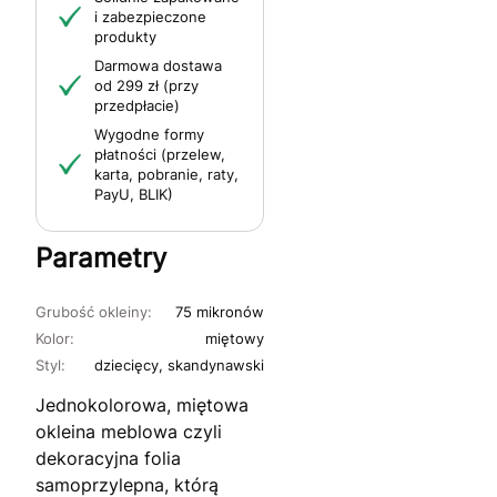
i zabezpieczone
produkty
Darmowa dostawa
od 299 zł (przy
przedpłacie)
Wygodne formy
płatności (przelew,
karta, pobranie, raty,
PayU, BLIK)
Parametry
Grubość okleiny:
75 mikronów
Kolor:
miętowy
Styl:
dziecięcy, skandynawski
Jednokolorowa, miętowa
okleina meblowa czyli
dekoracyjna folia
samoprzylepna, którą