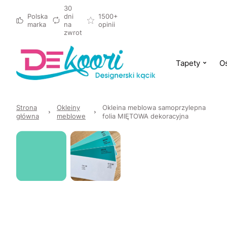
30
Polska
dni
1500+
marka
na
opinii
zwrot
Tapety
Oś
Strona
Okleiny
Okleina meblowa samoprzylepna
główna
meblowe
folia MIĘTOWA dekoracyjna