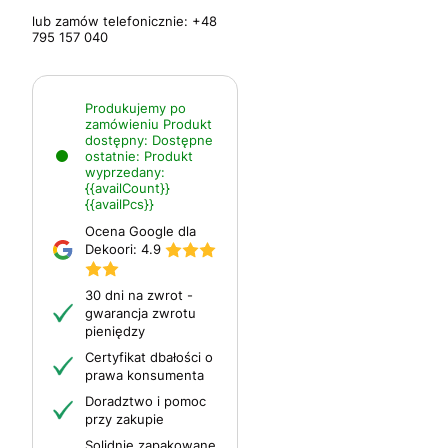
lub zamów telefonicznie:
+48
795 157 040
Produkujemy po
zamówieniu
Produkt
dostępny:
Dostępne
ostatnie:
Produkt
wyprzedany:
{{availCount}}
{{availPcs}}
Ocena Google dla
Dekoori:
4.9
30 dni na zwrot -
gwarancja zwrotu
pieniędzy
Certyfikat dbałości o
prawa konsumenta
Doradztwo i pomoc
przy zakupie
Solidnie zapakowane