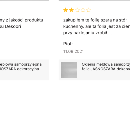
y z jakości produktu
zakupiłem tę folię szarą na stół
pu Dekoori
kuchenny. ale ta folia jest za cie
przy naklejaniu zrobił ...
Piotr
11.08.2021
meblowa samoprzylepna
Okleina meblowa samoprz
SNOSZARA dekoracyjna
folia JASNOSZARA dekora