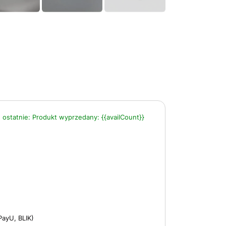
 ostatnie:
Produkt wyprzedany:
{{availCount}}
PayU, BLIK)