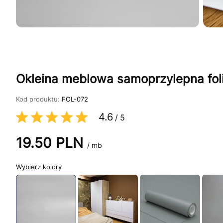
Okleina meblowa samoprzylepna fo
Kod produktu:
FOL-072
4.6
/
5
19.50
PLN
/ mb
kolory