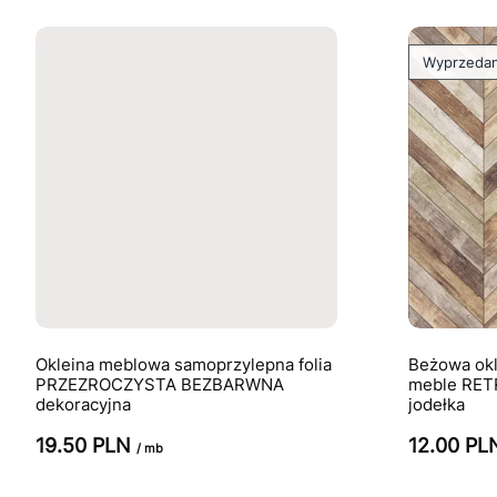
Wyprzeda
Okleina meblowa samoprzylepna folia
Beżowa okl
PRZEZROCZYSTA BEZBARWNA
meble RET
dekoracyjna
jodełka
19.50 PLN
12.00 P
/ mb