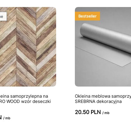
Bestseller
ne
eina samoprzylepna na
Okleina meblowa samoprzyl
RO WOOD wzór deseczki
SREBRNA dekoracyjna
20.50 PLN
/ mb
LN
/ mb