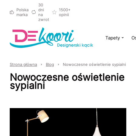
30
Polska
dni
1500+
marka
na
opinii
zwrot
Tapety
Oś
Strona główna
Blog
Nowoczesne oświetlenie sypialni
Nowoczesne oświetlenie
sypialni