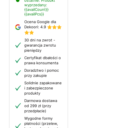
ostatnie:
Produkt
wyprzedany:
{{availCount}}
{{availPcs}}
Ocena Google dla
Dekoori:
4.9
30 dni na zwrot -
gwarancja zwrotu
pieniędzy
Certyfikat dbałości o
prawa konsumenta
Doradztwo i pomoc
przy zakupie
Solidnie zapakowane
i zabezpieczone
produkty
Darmowa dostawa
od 299 zł (przy
przedpłacie)
Wygodne formy
płatności (przelew,