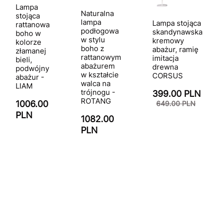
Lampa
Naturalna
stojąca
lampa
Lampa stojąca
rattanowa
podłogowa
skandynawska
boho w
w stylu
kremowy
kolorze
boho z
abażur, ramię
złamanej
rattanowym
imitacja
bieli,
abażurem
drewna
podwójny
w kształcie
CORSUS
abażur -
walca na
LIAM
trójnogu -
399.00 PLN
ROTANG
1006.00
649.00 PLN
PLN
1082.00
PLN