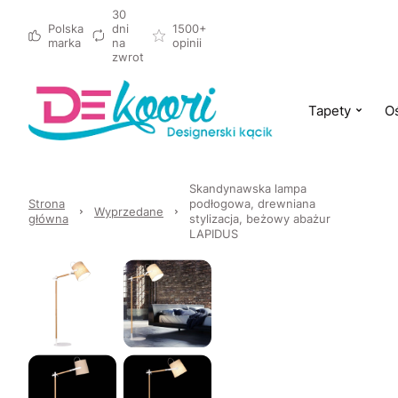
30
Polska
dni
1500+
marka
na
opinii
zwrot
Tapety
Oś
Skandynawska lampa
Strona
podłogowa, drewniana
Wyprzedane
główna
stylizacja, beżowy abażur
LAPIDUS