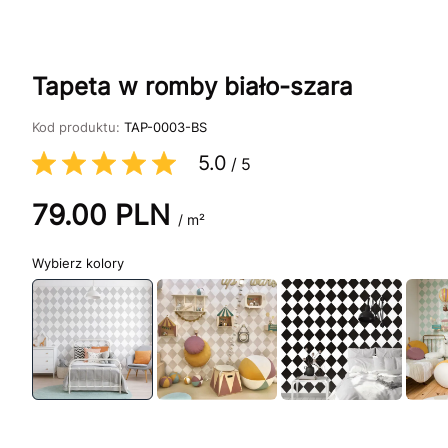
Tapeta w romby biało-szara
Kod produktu:
TAP-0003-BS
5.0
/
5
79.00
PLN
/ m²
kolory