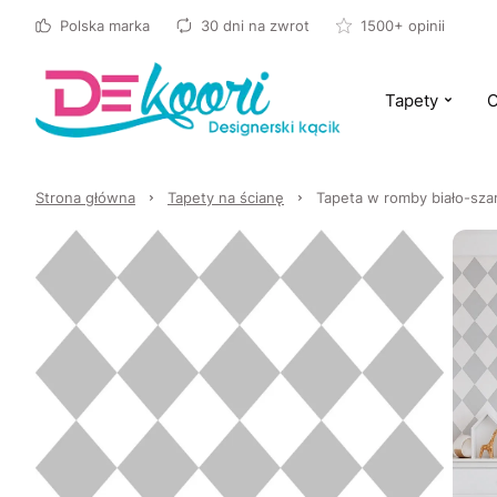
Polska marka
30 dni na zwrot
1500+ opinii
Tapety
O
Strona główna
Tapety na ścianę
Tapeta w romby biało-sza