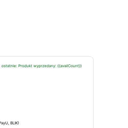
 ostatnie:
Produkt wyprzedany:
{{availCount}}
PayU, BLIK)