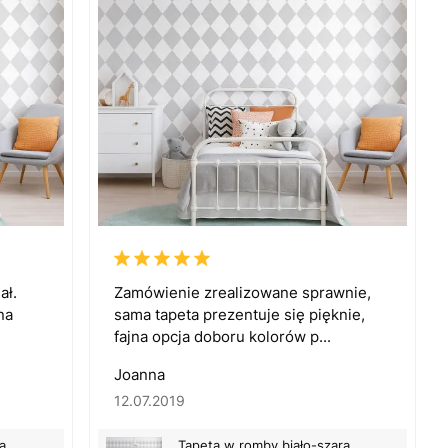
ał.
Zamówienie zrealizowane sprawnie,
na
sama tapeta prezentuje się pięknie,
fajna opcja doboru kolorów p...
Joanna
12.07.2019
a
Tapeta w romby biało-szara