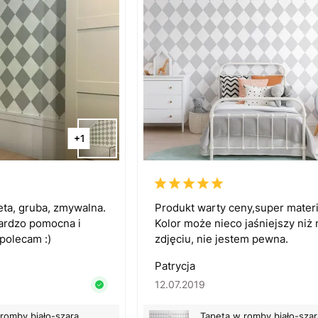
+1
eta, gruba, zmywalna.
Produkt warty ceny,super materi
ardzo pomocna i
Kolor może nieco jaśniejszy niż 
polecam :)
zdjęciu, nie jestem pewna.
Patrycja
12.07.2019
romby biało-szara
Tapeta w romby biało-szar