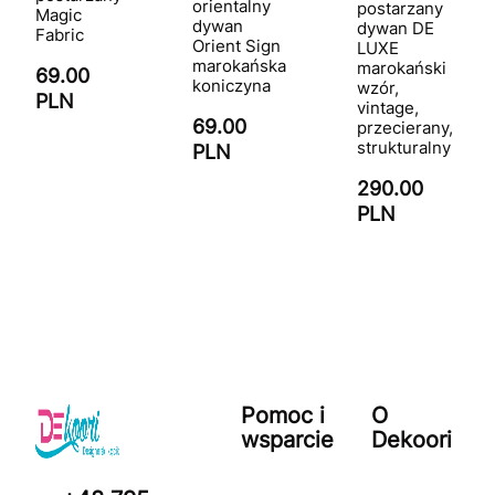
orientalny
postarzany
Magic
dywan
dywan DE
Fabric
Orient Sign
LUXE
marokańska
marokański
69.00
koniczyna
wzór,
PLN
vintage,
69.00
przecierany,
strukturalny
PLN
290.00
PLN
Pomoc i
O
wsparcie
Dekoori