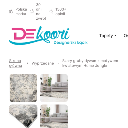
30
Polska
dni
1500+
marka
na
opinii
zwrot
Tapety
Oś
Strona
Szary gruby dywan z motywem
Wyprzedane
główna
kwiatowym Home Jungle