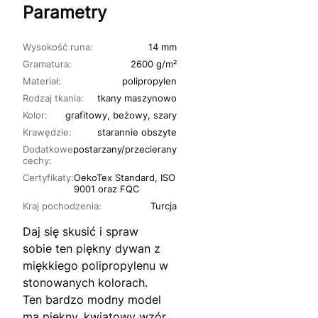
Parametry
Wysokość runa:
14 mm
Gramatura:
2600 g/m²
Materiał:
polipropylen
Rodzaj tkania:
tkany maszynowo
Kolor:
grafitowy, beżowy, szary
Krawędzie:
starannie obszyte
Dodatkowe
postarzany/przecierany
cechy:
Certyfikaty:
OekoTex Standard, ISO
9001 oraz FQC
Kraj pochodzenia:
Turcja
Daj się skusić i spraw
sobie ten piękny dywan z
miękkiego polipropylenu w
stonowanych kolorach.
Ten bardzo modny model
ma piękny, kwiatowy wzór,