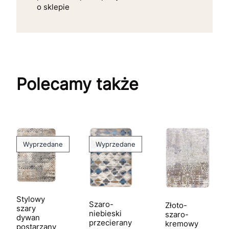
o sklepie
Polecamy także
Wyprzedane
Wyprzedane
Stylowy
Szaro-
Złoto-
szary
niebieski
szaro-
dywan
przecierany
kremowy
postarzany