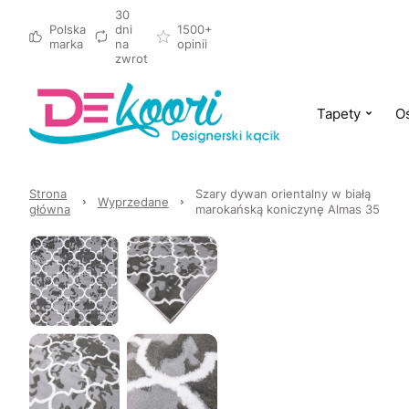
30
Polska
dni
1500+
marka
na
opinii
zwrot
Tapety
Oś
Strona
Szary dywan orientalny w białą
Wyprzedane
główna
marokańską koniczynę Almas 35