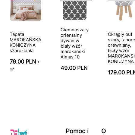
Ciemnoszary
Tapeta
Okrągły puf
orientalny
MAROKAŃSKA
szary, tabore
dywan w
KONICZYNA
drewniany,
biały wzór
szaro-biała
biały wzór
marokański
MAROKAŃS
Almas 10
79.00 PLN
KONICZYNA
/
49.00 PLN
m²
179.00 PL
Pomoc i
O