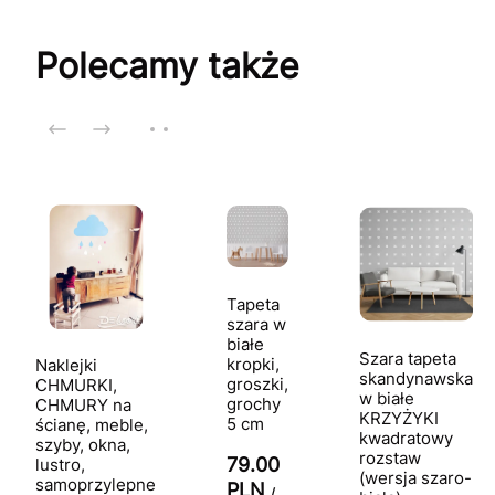
Polecamy także
Tapeta
szara w
białe
Szara tapeta
kropki,
Naklejki
skandynawska
groszki,
CHMURKI,
w białe
grochy
CHMURY na
KRZYŻYKI
5 cm
ścianę, meble,
kwadratowy
szyby, okna,
rozstaw
79.00
lustro,
(wersja szaro-
samoprzylepne
PLN
/