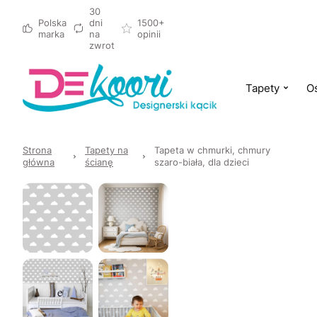
30
Polska
dni
1500+
marka
na
opinii
zwrot
Tapety
Oś
Strona
Tapety na
Tapeta w chmurki, chmury
główna
ścianę
szaro-biała, dla dzieci