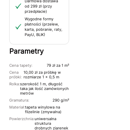
Darmowa dostawa
od 299 zł (przy
przedpłacie)
Wygodne formy
płatności (przelew,
karta, pobranie, raty,
PayU, BLIK)
Parametry
Cena tapety:
79 zł za 1 m²
Cena
10,00 zł za próbkę w
próbki:
rozmiarze 1 x 0,5 m
Rolka:
szerokość 1 m, długość
taka jak ilość zamówionych
metrów
Gramatura:
290 g/m²
Materiał:
tapeta winylowa na
flizelinie (zmywalna)
Powierzchnia:
uniwersalna
struktura
drobnych ziarenek