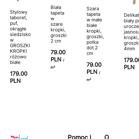
Biała
Szara
Stylowy
tapeta
tapeta
Delikat
taboret,
w
w małe
biały p
puf,
szare
białe
urocze
okrągłe
kropki,
kropki,
jasnos
siedzisko
groszki
groszki,
kropki,
w
2 cm
polka
groszk
GROSZKI
dot 2
4mm
KROPKI
79.00
cm
różowo
PLN
179.0
/
białe
79.00
PLN
m²
PLN
179.00
/
PLN
m²
Pomoc i
O