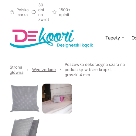
30
Polska
dni
1500+
marka
na
opinii
zwrot
Tapety
Oś
Poszewka dekoracyjna szara na
Strona
Wyprzedane
poduszkę w białe kropki,
główna
groszki 4 mm