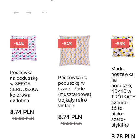
-54%
-54%
-55%
Modna
Poszewka
poszewka
Poszewka na
na poduszkę
na
poduszkę w
w SERCA
poduszkę
szare i żółte
SERDUSZKA
40x40 w
(musztardowe)
kolorowa
TRÓJKĄTY
trójkąty retro
ozdobna
czarno-
vintage
żółto-
8.74 PLN
biało-
8.74 PLN
19.00 PLN
szaro-
19.00 PLN
błękitne
8.78 PLN