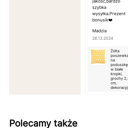
jakość,bardzo
szybka
wysyłka.Prezent
bonusik❤️
Madzia
28.12.2024
Żółta
poszewk
na
poduszkę
w białe
kropki,
grochy 2,
cm,
dekoracy
Polecamy także