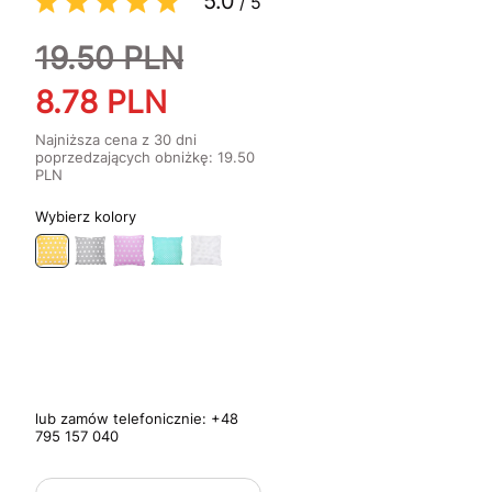
5.0
/
5
19.50
PLN
8.78
PLN
Najniższa cena z 30 dni
poprzedzających obniżkę:
19.50
PLN
kolory
lub zamów telefonicznie:
+48
795 157 040