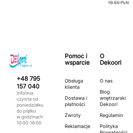
19.50 PLN
Pomoc i
O
wsparcie
Dekoori
+48 795
Obsługa
O nas
157 040
klienta
Blog
Infolinia
Dostawa i
wnętrzarski
czynna od
płatności
Dekoori
poniedziałku
do piątku
Zwroty
Regulamin
w godzinach
10:00-16:00
Reklamacje
Polityka
Prywatności