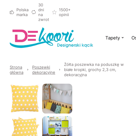
30
Polska
dni
1500+
marka
na
opinii
zwrot
Tapety
Oś
Żółta poszewka na poduszkę w
Strona
Poszewki
białe kropki, grochy 2,3 cm,
główna
dekoracyjne
dekoracyjna