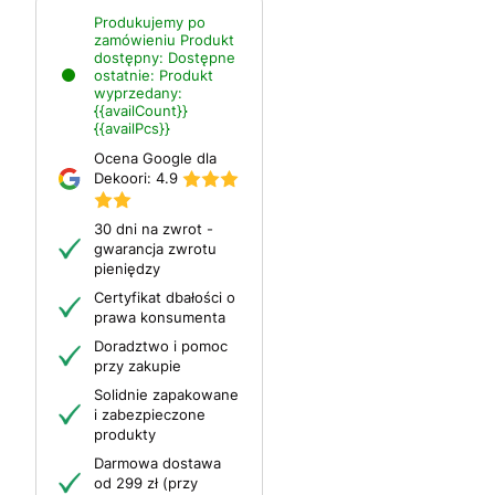
Produkujemy po
zamówieniu
Produkt
dostępny:
Dostępne
ostatnie:
Produkt
wyprzedany:
{{availCount}}
{{availPcs}}
Ocena Google dla
Dekoori:
4.9
30 dni na zwrot -
gwarancja zwrotu
pieniędzy
Certyfikat dbałości o
prawa konsumenta
Doradztwo i pomoc
przy zakupie
Solidnie zapakowane
i zabezpieczone
produkty
Darmowa dostawa
od 299 zł (przy