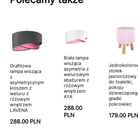
Biała lampa
wisząca
Jednokoloro
Grafitowa
asymetria z
stołek
lampa wisząca
welurowym
jasnoróżowy
z
abażurem z
do toaletki,
asymetrycznym
różowym
pokoju
kloszem z
wnętrzem
dziewczęceg
weluru z
AYA
gładki
różowym
pokrowiec
wnętrzem
288.00
LAVENA
PLN
179.00 PL
288.00 PLN