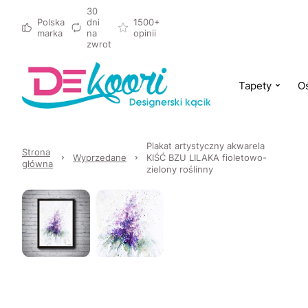
30
Polska
dni
1500+
marka
na
opinii
zwrot
Tapety
Oś
Plakat artystyczny akwarela
Strona
Wyprzedane
KIŚĆ BZU LILAKA fioletowo-
główna
zielony roślinny