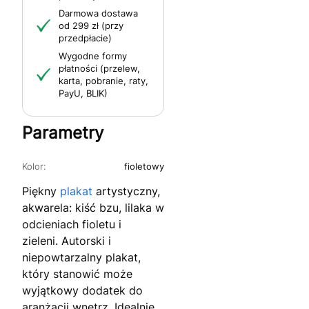
Darmowa dostawa
od 299 zł (przy
przedpłacie)
Wygodne formy
płatności (przelew,
karta, pobranie, raty,
PayU, BLIK)
Parametry
Kolor:
fioletowy
Piękny
plakat
artystyczny,
akwarela: kiść bzu, lilaka w
odcieniach fioletu i
zieleni. Autorski i
niepowtarzalny plakat,
który stanowić może
wyjątkowy dodatek do
aranżacji wnętrz. Idealnie