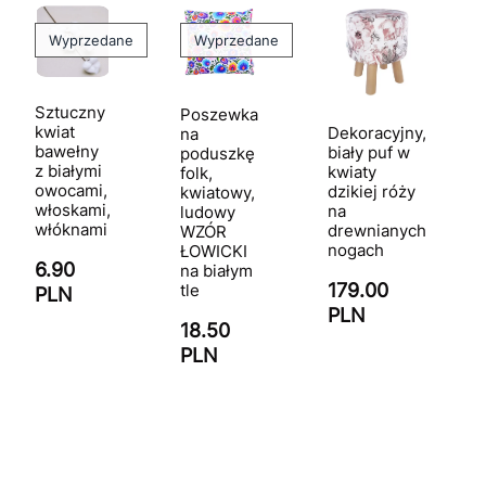
Wyprzedane
Wyprzedane
Sztuczny
Poszewka
kwiat
Dekoracyjny,
na
bawełny
biały puf w
poduszkę
z białymi
kwiaty
folk,
owocami,
dzikiej róży
kwiatowy,
włoskami,
na
ludowy
włóknami
drewnianych
WZÓR
nogach
ŁOWICKI
6.90
na białym
179.00
tle
PLN
PLN
18.50
PLN