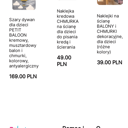
Naklejka
Naklejki na
kredowa
Szary dywan
ścianę
CHMURKA
dla dzieci
BALONY i
na ścianę
PETIT
CHMURKI
dla dzieci
BALOON
dekoracyjne,
do pisania
kremowy,
dla dzieci
kredą i
musztardowy
(różne
ścierania
balon i
kolory)
chmurki,
49.00
kolorowy,
39.00 PLN
PLN
antyalergiczny
169.00 PLN