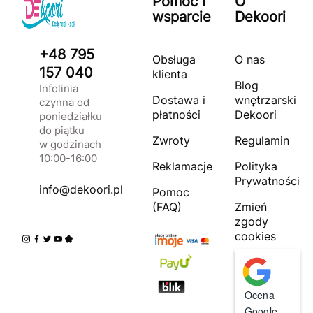
Pomoc i
O
wsparcie
Dekoori
+48 795
Obsługa
O nas
157 040
klienta
Blog
Infolinia
Dostawa i
wnętrzarski
czynna od
płatności
Dekoori
poniedziałku
do piątku
Zwroty
Regulamin
w godzinach
10:00-16:00
Reklamacje
Polityka
Prywatności
info@dekoori.pl
Pomoc
(FAQ)
Zmień
zgody
cookies
Ocena
Google