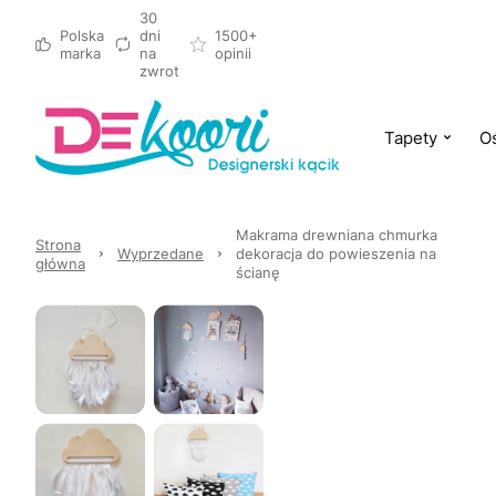
30
Polska
dni
1500+
marka
na
opinii
zwrot
Tapety
Oś
Makrama drewniana chmurka
Strona
Wyprzedane
dekoracja do powieszenia na
główna
ścianę