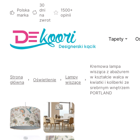
30
Polska
dni
1500+
marka
na
opinii
zwrot
Tapety
Oś
Kremowa lampa
wisząca z abażurem
Strona
Lampy
w kształcie walca w
Oświetlenie
główna
wiszące
kwiatki i koliberki ze
srebrnym wnętrzem
PORTLAND