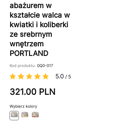
abażurem w
kształcie walca w
kwiatki i koliberki
ze srebrnym
wnętrzem
PORTLAND
Kod produktu:
0Q0-017
5.0
/
5
321.00
PLN
kolory