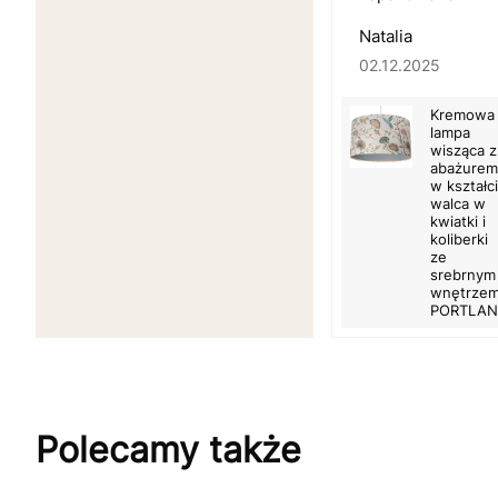
Natalia
02.12.2025
Kremowa
lampa
wisząca z
abażurem
w kształc
walca w
kwiatki i
koliberki
ze
srebrnym
wnętrze
PORTLA
Polecamy także