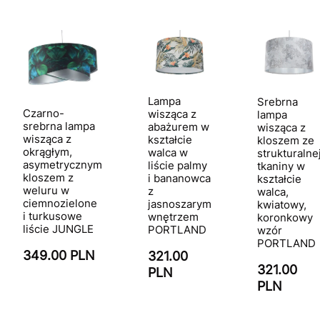
Lampa
Srebrna
Czarno-
wisząca z
lampa
srebrna lampa
abażurem w
wisząca z
wisząca z
kształcie
kloszem ze
okrągłym,
walca w
strukturalne
asymetrycznym
liście palmy
tkaniny w
kloszem z
i bananowca
kształcie
weluru w
z
walca,
ciemnozielone
jasnoszarym
kwiatowy,
i turkusowe
wnętrzem
koronkowy
liście JUNGLE
PORTLAND
wzór
PORTLAND
349.00 PLN
321.00
321.00
PLN
PLN