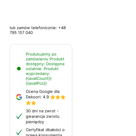
lub zamów telefonicznie:
+48
795 157 040
Produkujemy po
zamówieniu
Produkt
dostępny:
Dostępne
ostatnie:
Produkt
wyprzedany:
{{availCount}}
{{availPcs}}
Ocena Google dla
Dekoori:
4.9
30 dni na zwrot -
gwarancja zwrotu
pieniędzy
Certyfikat dbałości o
prawa konsumenta