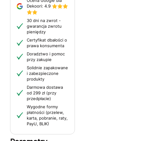
Ocena Google dla
Dekoori:
4.9
30 dni na zwrot -
gwarancja zwrotu
pieniędzy
Certyfikat dbałości o
prawa konsumenta
Doradztwo i pomoc
przy zakupie
Solidnie zapakowane
i zabezpieczone
produkty
Darmowa dostawa
od 299 zł (przy
przedpłacie)
Wygodne formy
płatności (przelew,
karta, pobranie, raty,
PayU, BLIK)