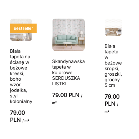
Bestseller
Biała
Biała
tapeta
tapeta na
w
Skandynawska
ścianę w
beżowe
tapeta w
beżowe
kropki,
kolorowe
kreski,
groszki,
SERDUSZKA
boho
grochy
LISTKI
wzór
5 cm
jodełka,
79.00 PLN
styl
79.00
/
kolonialny
PLN
m²
/
m²
79.00
PLN
/ m²