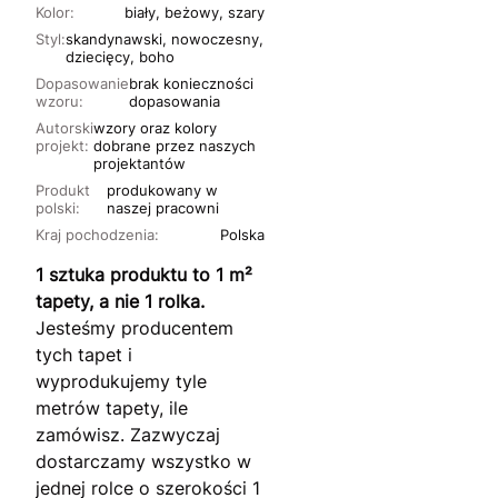
Kolor:
biały, beżowy, szary
Styl:
skandynawski, nowoczesny,
dziecięcy, boho
Dopasowanie
brak konieczności
wzoru:
dopasowania
Autorski
wzory oraz kolory
projekt:
dobrane przez naszych
projektantów
Produkt
produkowany w
polski:
naszej pracowni
Kraj pochodzenia:
Polska
1 sztuka produktu to 1 m²
tapety, a nie 1 rolka.
Jesteśmy producentem
tych tapet i
wyprodukujemy tyle
metrów tapety, ile
zamówisz. Zazwyczaj
dostarczamy wszystko w
jednej rolce o szerokości 1