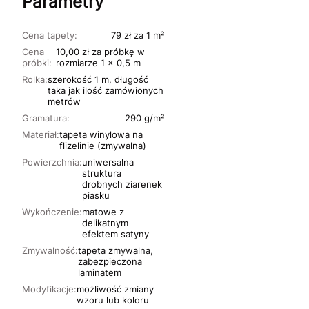
Parametry
Cena tapety:
79 zł za 1 m²
Cena
10,00 zł za próbkę w
próbki:
rozmiarze 1 x 0,5 m
Rolka:
szerokość 1 m, długość
taka jak ilość zamówionych
metrów
Gramatura:
290 g/m²
Materiał:
tapeta winylowa na
flizelinie (zmywalna)
Powierzchnia:
uniwersalna
struktura
drobnych ziarenek
piasku
Wykończenie:
matowe z
delikatnym
efektem satyny
Zmywalność:
tapeta zmywalna,
zabezpieczona
laminatem
Modyfikacje:
możliwość zmiany
wzoru lub koloru