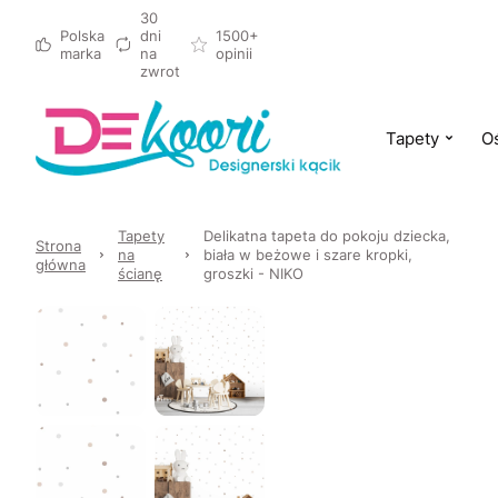
30
Polska
dni
1500+
marka
na
opinii
zwrot
Tapety
Oś
Tapety
Delikatna tapeta do pokoju dziecka,
Strona
na
biała w beżowe i szare kropki,
główna
ścianę
groszki - NIKO