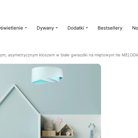
świetlenie
Dywany
Dodatki
Bestsellery
No
wym, asymetrycznym kloszem w białe gwiazdki na miętowym tle MELODI