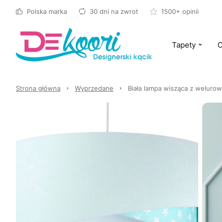
Polska marka
30 dni na zwrot
1500+ opinii
Tapety
O
Strona główna
Wyprzedane
Biała lampa wisząca z weluro