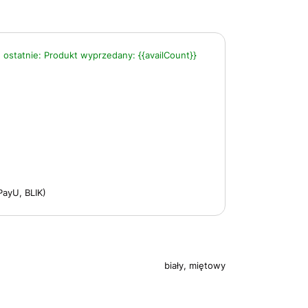
 ostatnie:
Produkt wyprzedany:
{{availCount}}
PayU, BLIK)
biały, miętowy