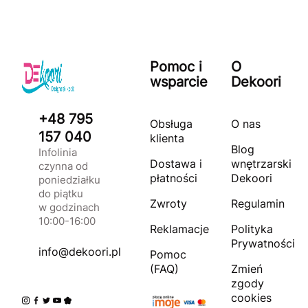
Pomoc i
O
wsparcie
Dekoori
+48 795
Obsługa
O nas
157 040
klienta
Blog
Infolinia
Dostawa i
wnętrzarski
czynna od
płatności
Dekoori
poniedziałku
do piątku
Zwroty
Regulamin
w godzinach
10:00-16:00
Reklamacje
Polityka
Prywatności
info@dekoori.pl
Pomoc
(FAQ)
Zmień
zgody
cookies