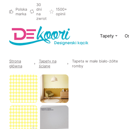
30
Polska
dni
1500+
marka
na
opinii
zwrot
Tapety
Oś
Strona
Tapety na
Tapeta w małe biało-żółte
główna
ścianę
romby