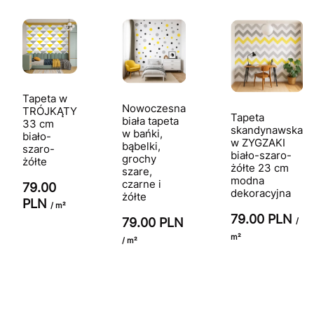
Tapeta w
Nowoczesna
TRÓJKĄTY
Tapeta
biała tapeta
33 cm
skandynawska
w bańki,
biało-
w ZYGZAKI
bąbelki,
szaro-
biało-szaro-
grochy
żółte
żółte 23 cm
szare,
modna
czarne i
79.00
dekoracyjna
żółte
PLN
/ m²
79.00 PLN
79.00 PLN
/
m²
/ m²