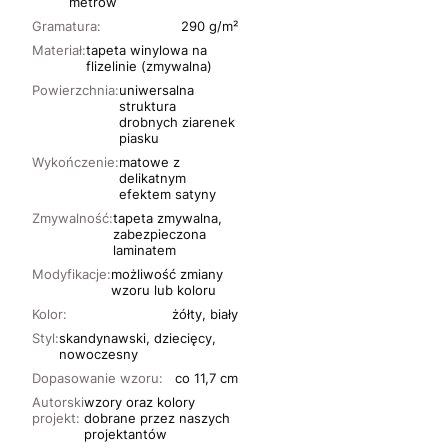
metrów
Gramatura:
290 g/m²
Materiał:
tapeta winylowa na
flizelinie (zmywalna)
Powierzchnia:
uniwersalna
struktura
drobnych ziarenek
piasku
Wykończenie:
matowe z
delikatnym
efektem satyny
Zmywalność:
tapeta zmywalna,
zabezpieczona
laminatem
Modyfikacje:
możliwość zmiany
wzoru lub koloru
Kolor:
żółty, biały
Styl:
skandynawski, dziecięcy,
nowoczesny
Dopasowanie wzoru:
co 11,7 cm
Autorski
wzory oraz kolory
projekt:
dobrane przez naszych
projektantów