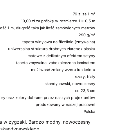
79 zł za 1 m²
10,00 zł za próbkę w rozmiarze 1 x 0,5 m
ość 1 m, długość taka jak ilość zamówionych metrów
290 g/m²
tapeta winylowa na flizelinie (zmywalna)
uniwersalna struktura drobnych ziarenek piasku
matowe z delikatnym efektem satyny
tapeta zmywalna, zabezpieczona laminatem
możliwość zmiany wzoru lub koloru
szary, biały
skandynawski, nowoczesny
co 23,3 cm
ory oraz kolory dobrane przez naszych projektantów
produkowany w naszej pracowni
Polska
nna w zygzaki. Bardzo modny, nowoczesny
u skandynawskiego.