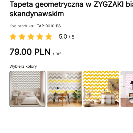
Tapeta geometryczna w ZYGZAKI bia
skandynawskim
Kod produktu:
TAP-0010-BS
5.0
/
5
79.00
PLN
/ m²
kolory