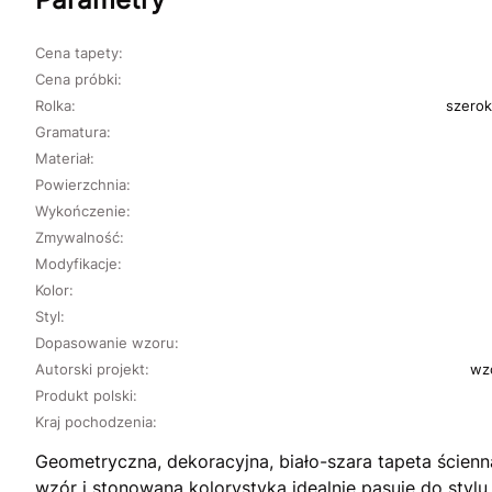
Cena tapety:
Cena próbki:
Rolka:
szerok
Gramatura:
Materiał:
Powierzchnia:
Wykończenie:
Zmywalność:
Modyfikacje:
Kolor:
Styl:
Dopasowanie wzoru:
Autorski projekt:
wz
Produkt polski:
Kraj pochodzenia:
Geometryczna, dekoracyjna, biało-szara tapeta ście
wzór i stonowana kolorystyka idealnie pasuje do styl