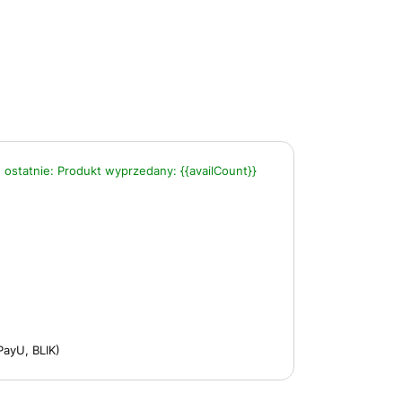
 ostatnie:
Produkt wyprzedany:
{{availCount}}
PayU, BLIK)