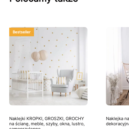
Bestseller
Naklejki KROPKI, GROSZKI, GROCHY
Naklejka n
na ścianę, meble, szyby, okna, lustro,
dekoracyjn
samoprzylepne