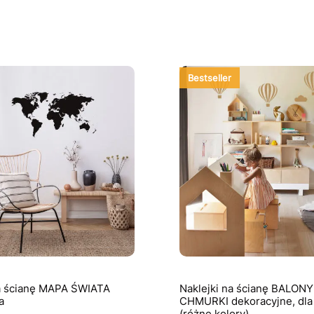
Bestseller
a ścianę MAPA ŚWIATA
Naklejki na ścianę BALONY 
a
CHMURKI dekoracyjne, dla 
(różne kolory)