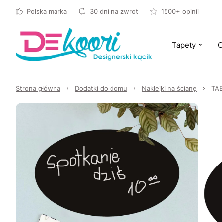
Polska marka
30 dni na zwrot
1500+ opinii
Tapety
O
Strona główna
Dodatki do domu
Naklejki na ścianę
TAB