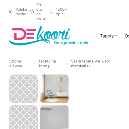
30
Polska
dni
1500+
marka
na
opinii
zwrot
Tapety
Oś
Strona
Tapety na
Szara tapeta we wzór
główna
ścianę
marokański