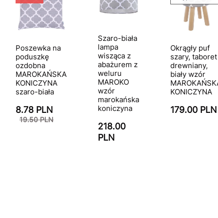
Szaro-biała
lampa
Poszewka na
Okrągły puf
wisząca z
poduszkę
szary, taboret
abażurem z
ozdobna
drewniany,
weluru
MAROKAŃSKA
biały wzór
MAROKO
KONICZYNA
MAROKAŃSK
wzór
szaro-biała
KONICZYNA
marokańska
koniczyna
8.78 PLN
179.00 PLN
19.50 PLN
218.00
PLN