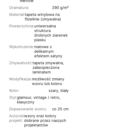
metrów
Gramatura:
290 g/m²
Materiał:
tapeta winylowa na
flizelinie (zmywalna)
Powierzchnia:
uniwersalna
struktura
drobnych ziarenek
piasku
Wykończenie:
matowe z
delikatnym
efektem satyny
Zmywalność:
tapeta zmywalna,
zabezpieczona
laminatem
Modyfikacje:
możliwość zmiany
wzoru lub koloru
Kolor:
szary, biały
Styl:
glamour, vintage / retro,
klasyczny
Dopasowanie wzoru:
co 25 cm
Autorski
wzory oraz kolory
projekt:
dobrane przez naszych
projektantów