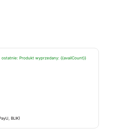
 ostatnie:
Produkt wyprzedany:
{{availCount}}
PayU, BLIK)