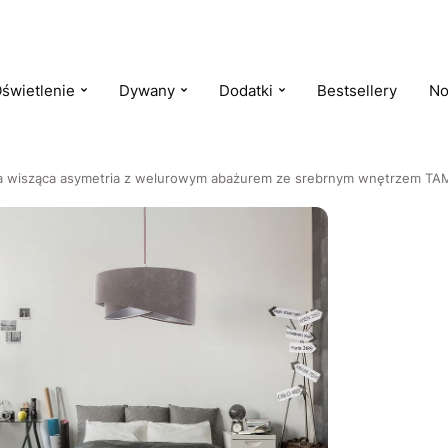
świetlenie
Dywany
Dodatki
Bestsellery
No
a wisząca asymetria z welurowym abażurem ze srebrnym wnętrzem TA