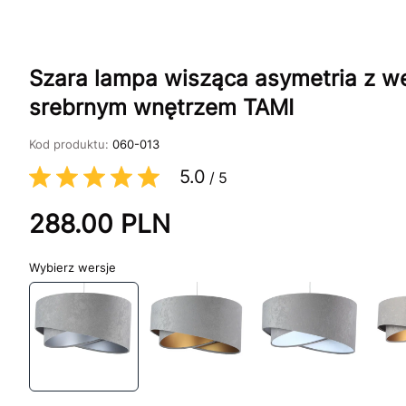
Szara lampa wisząca asymetria z 
srebrnym wnętrzem TAMI
Kod produktu:
060-013
5.0
/
5
288.00
PLN
wersje