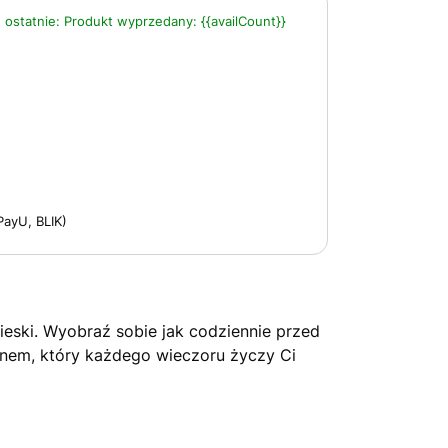
 ostatnie:
Produkt wyprzedany:
{{availCount}}
PayU, BLIK)
ieski. Wyobraź sobie jak codziennie przed
snem, który każdego wieczoru życzy Ci