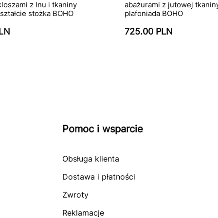
kloszami z lnu i tkaniny
abażurami z jutowej tkaniny
kształcie stożka BOHO
plafoniada BOHO
PLN
725.00 PLN
Pomoc i wsparcie
Obsługa klienta
Dostawa i płatności
Zwroty
Reklamacje