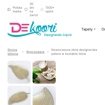
30
Polska
dni
1500+
marka
na
opinii
zwrot
Tapety
Oś
Strona
Nowoczesna złota designerska
Wyprzedane
główna
patera w kształcie liścia