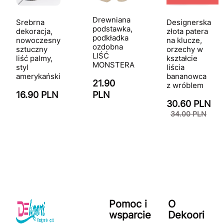
Drewniana
Srebrna
Designerska
podstawka,
dekoracja,
złota patera
podkładka
nowoczesny
na klucze,
ozdobna
sztuczny
orzechy w
LIŚĆ
liść palmy,
kształcie
MONSTERA
styl
liścia
amerykański
bananowca
21.90
z wróblem
16.90 PLN
PLN
30.60 PLN
34.00 PLN
Pomoc i
O
wsparcie
Dekoori