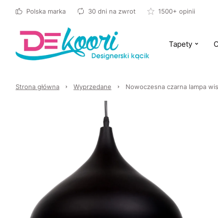
Polska marka
30 dni na zwrot
1500+ opinii
Tapety
O
Strona główna
Wyprzedane
Nowoczesna czarna lampa wi