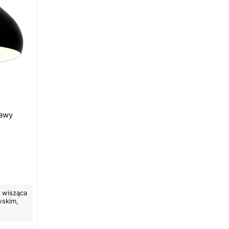
kawy
 wisząca
wskim,