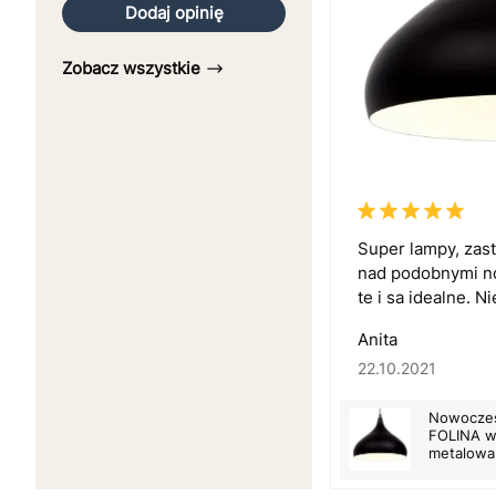
Dodaj opinię
Zobacz wszystkie
Super lampy, zast
nad podobnymi no
te i sa idealne. N
Anita
22.10.2021
Nowoczes
FOLINA w
metalowa