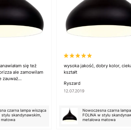
anawiałam się też
wysoka jakość, dobry kolor, cie
rizza ale zamowilam
kształt
ie zauważ...
Ryszard
12.07.2019
na czarna lampa wisząca
Nowoczesna czarna lampa
 stylu skandynawskim,
FOLINA w stylu skandyna
 matowa
metalowa matowa