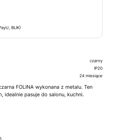
PayU, BLIK)
czarny
IP20
24 miesiące
 czarna FOLINA wykonana z metalu. Ten
 idealnie pasuje do salonu, kuchni.
m