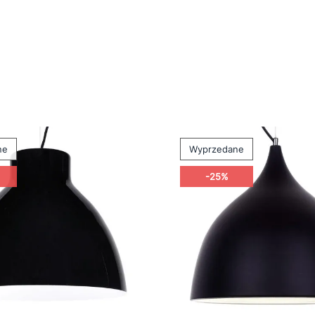
ne
Wyprzedane
-25%