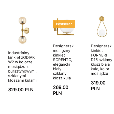
Bestseller
Designerski
Designerski
mosiężny
kinkiet
Industrialny
kinkiet
FORNERI
kinkiet ZODIAK
SORENTO,
D15 szklany
W2 w kolorze
elegancki
klosz biała
mosiądzu z
biały
kula, kolor
bursztynowymi,
szklany
mosiądzu
szklanymi
klosz kula
kloszami kulami
319.00
269.00
PLN
329.00 PLN
PLN