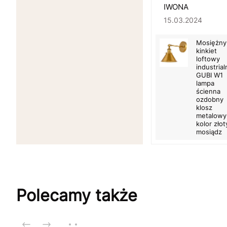
IWONA
15.03.2024
Mosiężny
kinkiet
loftowy
industrial
GUBI W1
lampa
ścienna
ozdobny
klosz
metalowy
kolor złot
mosiądz
Polecamy także