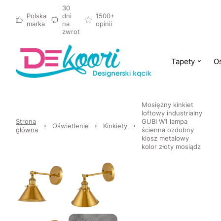
30
Polska
dni
1500+
marka
na
opinii
zwrot
Tapety
Oś
Mosiężny kinkiet
loftowy industrialny
Strona
GUBI W1 lampa
Oświetlenie
Kinkiety
główna
ścienna ozdobny
klosz metalowy
kolor złoty mosiądz