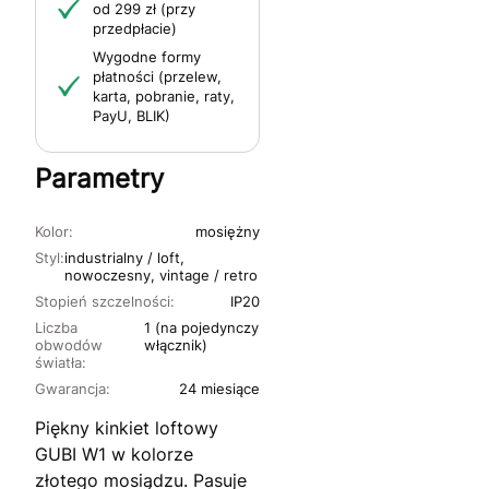
od 299 zł (przy
przedpłacie)
Wygodne formy
płatności (przelew,
karta, pobranie, raty,
PayU, BLIK)
Parametry
Kolor:
mosiężny
Styl:
industrialny / loft,
nowoczesny, vintage / retro
Stopień szczelności:
IP20
Liczba
1 (na pojedynczy
obwodów
włącznik)
światła:
Gwarancja:
24 miesiące
Piękny kinkiet loftowy
GUBI W1 w kolorze
złotego mosiądzu. Pasuje