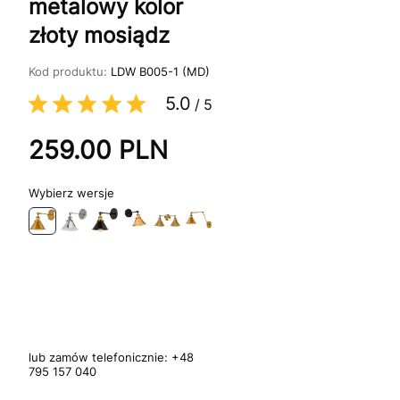
metalowy kolor
złoty mosiądz
Kod produktu:
LDW B005-1 (MD)
5.0
/
5
259.00
PLN
wersje
lub zamów telefonicznie:
+48
795 157 040