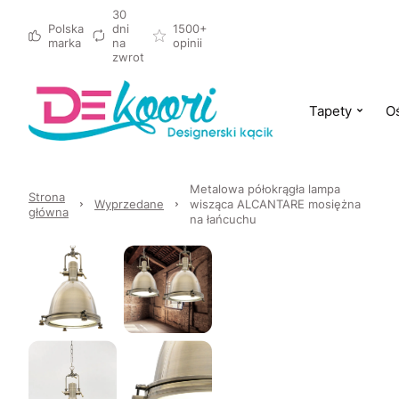
30
Polska
dni
1500+
marka
na
opinii
zwrot
Tapety
Oś
Metalowa półokrągła lampa
Strona
Wyprzedane
wisząca ALCANTARE mosiężna
główna
na łańcuchu