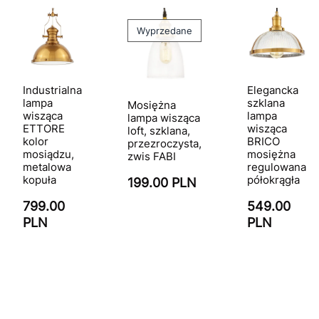
Wyprzedane
Industrialna
Elegancka
lampa
szklana
Mosiężna
wisząca
lampa
lampa wisząca
ETTORE
wisząca
loft, szklana,
kolor
BRICO
przezroczysta,
mosiądzu,
mosiężna
zwis FABI
metalowa
regulowana
kopuła
półokrągła
199.00 PLN
799.00
549.00
PLN
PLN