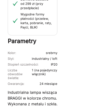
od 299 zł (przy
przedpłacie)
Wygodne formy
płatności (przelew,
karta, pobranie, raty,
PayU, BLIK)
Parametry
Kolor:
srebrny
Styl:
industrialny / loft
Stopień szczelności:
IP20
Liczba
1 (na pojedynczy
obwodów
włącznik)
światła:
Gwarancja:
24 miesiące
Industrialna lampa wisząca
BRAGGI w kolorze chromu.
Wykonana z metalu i szkła.