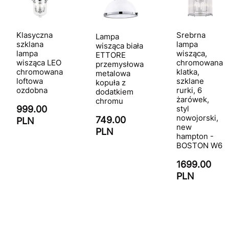
Klasyczna
Srebrna
Lampa
szklana
lampa
wisząca biała
lampa
wisząca,
ETTORE
wisząca LEO
chromowana
przemysłowa
chromowana
klatka,
metalowa
loftowa
szklane
kopuła z
ozdobna
rurki, 6
dodatkiem
żarówek,
chromu
999.00
styl
nowojorski,
749.00
PLN
new
PLN
hampton -
BOSTON W6
1699.00
PLN