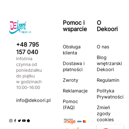
Pomoc i
O
wsparcie
Dekoori
+48 795
Obsługa
O nas
157 040
klienta
Blog
Infolinia
Dostawa i
wnętrzarski
czynna od
płatności
Dekoori
poniedziałku
do piątku
Zwroty
Regulamin
w godzinach
10:00-16:00
Reklamacje
Polityka
Prywatności
info@dekoori.pl
Pomoc
(FAQ)
Zmień
zgody
cookies