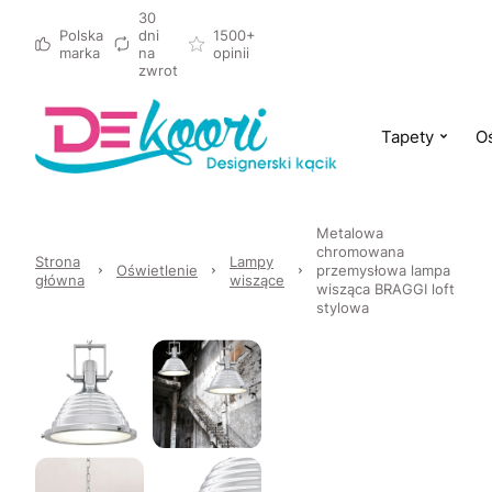
30
Polska
dni
1500+
marka
na
opinii
zwrot
Tapety
Oś
Metalowa
chromowana
Strona
Lampy
Oświetlenie
przemysłowa lampa
główna
wiszące
wisząca BRAGGI loft
stylowa