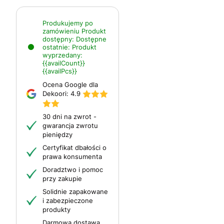
Produkujemy po
zamówieniu
Produkt
dostępny:
Dostępne
ostatnie:
Produkt
wyprzedany:
{{availCount}}
{{availPcs}}
Ocena Google dla
Dekoori:
4.9
30 dni na zwrot -
gwarancja zwrotu
pieniędzy
Certyfikat dbałości o
prawa konsumenta
Doradztwo i pomoc
przy zakupie
Solidnie zapakowane
i zabezpieczone
produkty
Darmowa dostawa