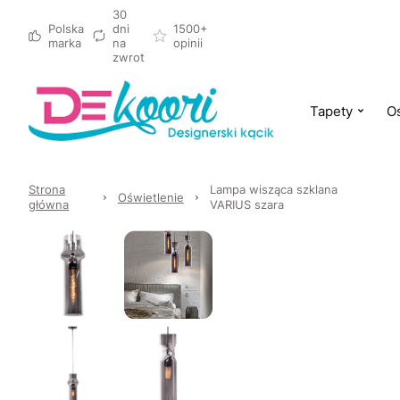
30
Polska
dni
1500+
marka
na
opinii
zwrot
Tapety
Oś
Strona
Lampa wisząca szklana
Oświetlenie
główna
VARIUS szara