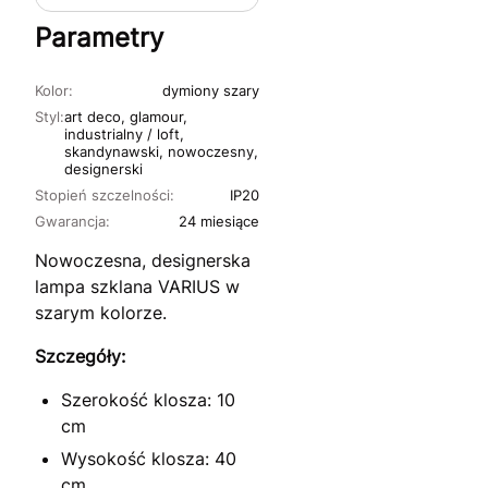
Parametry
Kolor:
dymiony szary
Styl:
art deco, glamour,
industrialny / loft,
skandynawski, nowoczesny,
designerski
Stopień szczelności:
IP20
Gwarancja:
24 miesiące
Nowoczesna, designerska
lampa szklana VARIUS w
szarym kolorze.
Szczegóły:
Szerokość klosza: 10
cm
Wysokość klosza: 40
cm