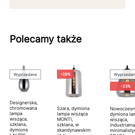
Polecamy także
-29%
Wyprzedane
Wyprzeda
-23%
Designerska,
chromowana
Szara, dymiona
Nowoczesn
lampa
lampa wisząca
dymiona la
wisząca,
MONTI,
wisząca,
szklana,
szklana, w
industrialna
dymiona
skandynawskim
minimalisty