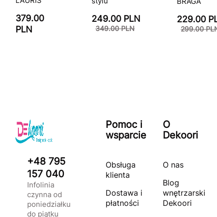
LAURIS
stylu
BRAGA
379.00
249.00 PLN
229.00 P
PLN
349.00 PLN
299.00 PL
Pomoc i
O
wsparcie
Dekoori
+48 795
Obsługa
O nas
157 040
klienta
Blog
Infolinia
Dostawa i
wnętrzarski
czynna od
płatności
Dekoori
poniedziałku
do piątku