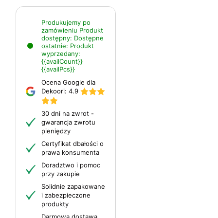
Produkujemy po
zamówieniu
Produkt
dostępny:
Dostępne
ostatnie:
Produkt
wyprzedany:
{{availCount}}
{{availPcs}}
Ocena Google dla
Dekoori:
4.9
30 dni na zwrot -
gwarancja zwrotu
pieniędzy
Certyfikat dbałości o
prawa konsumenta
Doradztwo i pomoc
przy zakupie
Solidnie zapakowane
i zabezpieczone
produkty
Darmowa dostawa