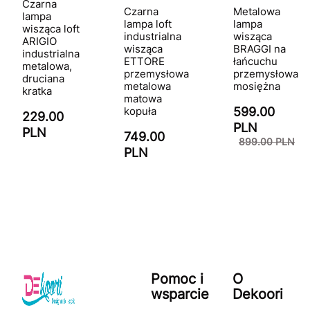
Czarna
Czarna
Metalowa
lampa
lampa loft
lampa
wisząca loft
industrialna
wisząca
ARIGIO
wisząca
BRAGGI na
industrialna
ETTORE
łańcuchu
metalowa,
przemysłowa
przemysłowa
druciana
metalowa
mosiężna
kratka
matowa
kopuła
599.00
229.00
PLN
PLN
749.00
899.00 PLN
PLN
Pomoc i
O
wsparcie
Dekoori