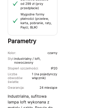
od 299 zł (przy
przedpłacie)
Wygodne formy
płatności (przelew,
karta, pobranie, raty,
PayU, BLIK)
Parametry
Kolor:
czarny
Styl:
industrialny / loft,
nowoczesny
Stopień szczelności:
IP20
Liczba
1 (na pojedynczy
obwodów
włącznik)
światła:
Gwarancja:
24 miesiące
Industrialna, sufitowa
lampa loft wykonana z
metalu i szkła. Pasuje do