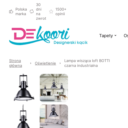
30
Polska
dni
1500+
marka
na
opinii
zwrot
Tapety
Oś
Strona
Lampa wisząca loft BOTTI
Oświetlenie
główna
czarna industrialna